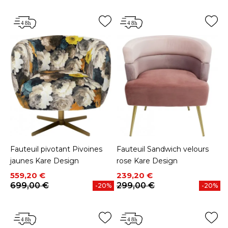
Fauteuil pivotant Pivoines
Fauteuil Sandwich velours
jaunes Kare Design
rose Kare Design
Prix
Prix de base
Prix
Prix de base
559,20 €
239,20 €
699,00 €
299,00 €
-20%
-20%