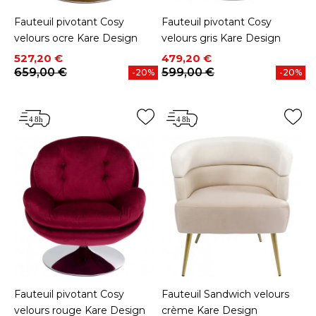
Fauteuil pivotant Cosy
Fauteuil pivotant Cosy
velours ocre Kare Design
velours gris Kare Design
Prix
Prix de base
Prix
Prix de base
527,20 €
479,20 €
659,00 €
599,00 €
-20%
-20%
Fauteuil pivotant Cosy
Fauteuil Sandwich velours
velours rouge Kare Design
crème Kare Design