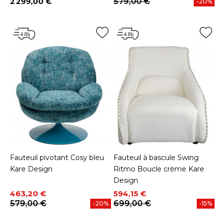
2 299,00 €
579,00 €
-20%
Prix
Fauteuil pivotant Cosy bleu
Fauteuil à bascule Swing
Kare Design
Ritmo Boucle crème Kare
Design
Prix
Prix de base
Prix
Prix de base
463,20 €
594,15 €
579,00 €
699,00 €
-20%
-15%