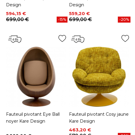
Design
Design
Prix
Prix de base
Prix
Prix de base
594,15 €
559,20 €
699,00 €
699,00 €
-15%
-20%
Fauteuil pivotant Eye Ball
Fauteuil pivotant Cosy jaune
noyer Kare Design
Kare Design
Prix
Prix de base
463,20 €