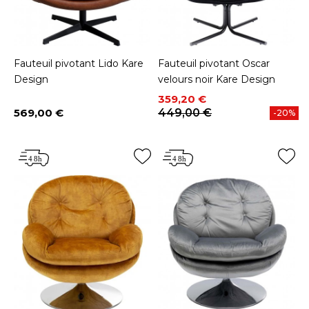
Fauteuil pivotant Lido Kare
Fauteuil pivotant Oscar
Design
velours noir Kare Design
Prix
Prix de base
359,20 €
569,00 €
449,00 €
-20%
Prix