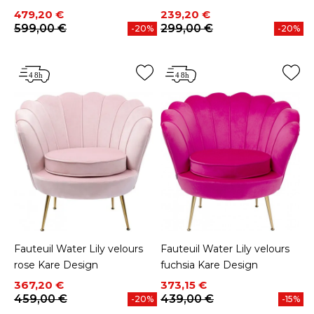
Prix
Prix de base
Prix
Prix de base
479,20 €
239,20 €
599,00 €
299,00 €
-20%
-20%
Fauteuil Water Lily velours
Fauteuil Water Lily velours
rose Kare Design
fuchsia Kare Design
Prix
Prix de base
Prix
Prix de base
367,20 €
373,15 €
459,00 €
439,00 €
-20%
-15%