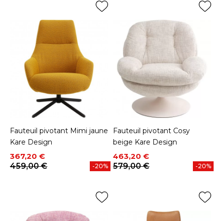
Fauteuil pivotant Mimi jaune
Fauteuil pivotant Cosy
Kare Design
beige Kare Design
Prix
Prix de base
Prix
Prix de base
367,20 €
463,20 €
459,00 €
579,00 €
-20%
-20%