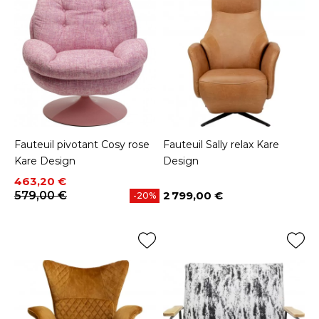
Fauteuil pivotant Cosy rose
Fauteuil Sally relax Kare
Kare Design
Design
Prix
Prix de base
463,20 €
579,00 €
2 799,00 €
-20%
Prix