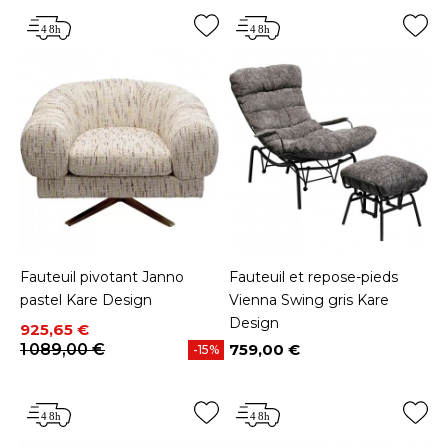
Fauteuil pivotant Janno
Fauteuil et repose-pieds
pastel Kare Design
Vienna Swing gris Kare
Design
Prix
Prix de base
925,65 €
1 089,00 €
759,00 €
-15%
Prix