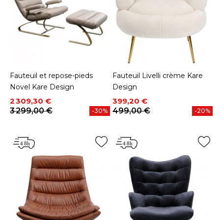
Fauteuil et repose-pieds
Fauteuil Livelli crème Kare
Novel Kare Design
Design
Prix
Prix de base
Prix
Prix de base
2 309,30 €
399,20 €
3 299,00 €
499,00 €
-30%
-20%