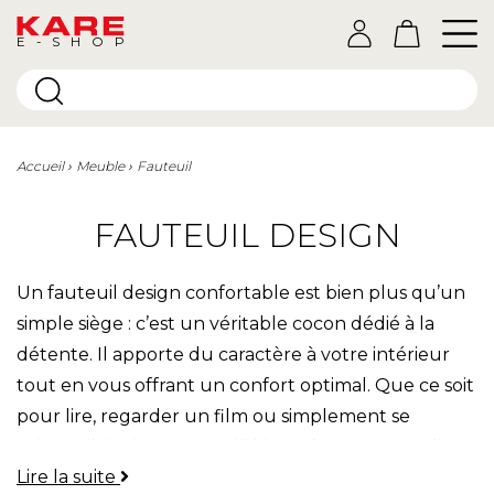
E-SHOP
Accueil
Meuble
Fauteuil
FAUTEUIL DESIGN
Un fauteuil design confortable est bien plus qu’un
simple siège : c’est un véritable cocon dédié à la
détente. Il apporte du caractère à votre intérieur
tout en vous offrant un confort optimal. Que ce soit
pour lire, regarder un film ou simplement se
relaxer, il devient votre allié bien-être au quotidien.
Lire la suite
Chez KARE, nos fauteuils allient esthétisme et