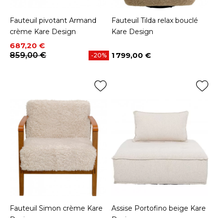
Fauteuil pivotant Armand
Fauteuil Tilda relax bouclé
crème Kare Design
Kare Design
Prix
Prix de base
687,20 €
859,00 €
1 799,00 €
-20%
Prix
Fauteuil Simon crème Kare
Assise Portofino beige Kare