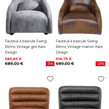
Fauteuil à bascule Swing
Fauteuil à bascule Swing
Ritmo Vintage gris Kare
Ritmo Vintage marron Kare
Design
Design
Prix
Prix de base
Prix
Prix de base
585,65 €
516,75 €
689,00 €
689,00 €
-15%
-25%