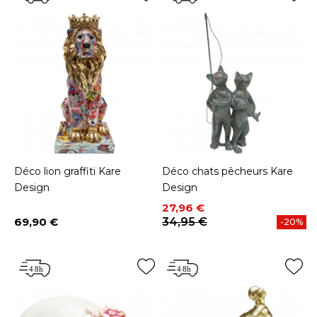
Déco lion graffiti Kare
Déco chats pêcheurs Kare
Design
Design
Prix
Prix de base
27,96 €
69,90 €
34,95 €
-20%
Prix