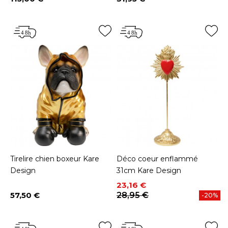
Prix
Prix
Tirelire chien boxeur Kare
Déco coeur enflammé
Design
31cm Kare Design
Prix
Prix de base
23,16 €
57,50 €
28,95 €
-20%
Prix