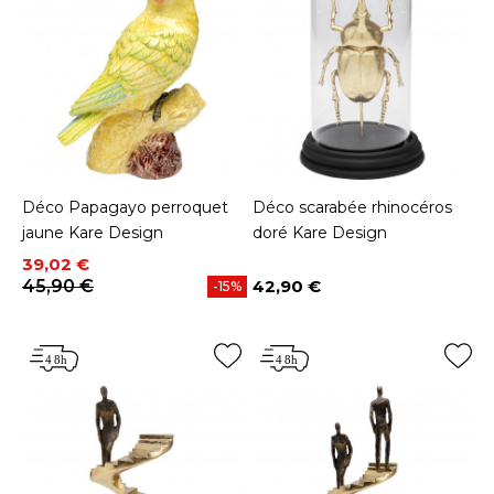
Déco Papagayo perroquet
Déco scarabée rhinocéros
jaune Kare Design
doré Kare Design
Prix
Prix de base
39,02 €
45,90 €
42,90 €
-15%
Prix