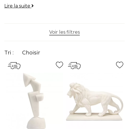
Lire la suite
animaux et accessoires déco originaux pensés pour
sublimer vos intérieurs.
Voir les filtres
Tri :
Choisir