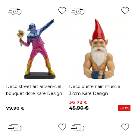
Déco street art arc-en-ciel
Déco buste nain musclé
bouquet doré Kare Design
32cm Kare Design
Prix
Prix de base
36,72 €
79,90 €
45,90 €
-20%
Prix