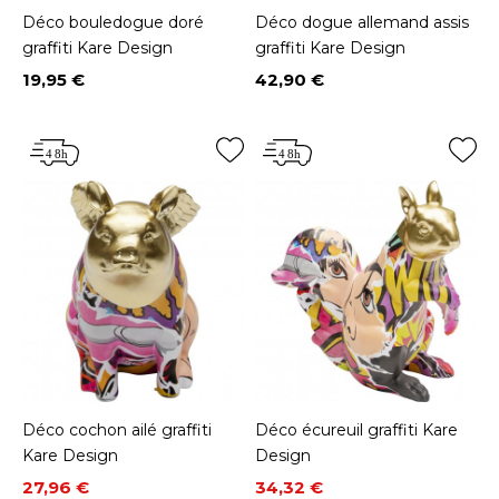
Déco bouledogue doré
Déco dogue allemand assis
graffiti Kare Design
graffiti Kare Design
19,95 €
42,90 €
Prix
Prix
Déco cochon ailé graffiti
Déco écureuil graffiti Kare
Kare Design
Design
Prix
Prix de base
Prix
Prix de base
27,96 €
34,32 €