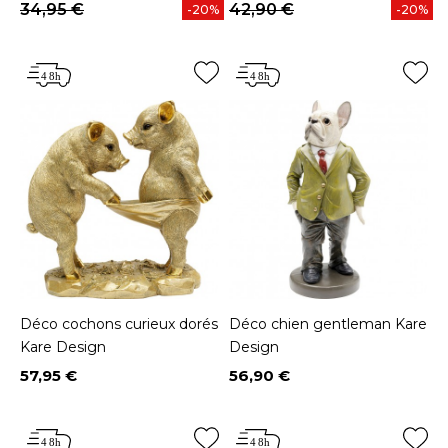
34,95 €
42,90 €
-20%
-20%
Déco cochons curieux dorés
Déco chien gentleman Kare
Kare Design
Design
57,95 €
56,90 €
Prix
Prix