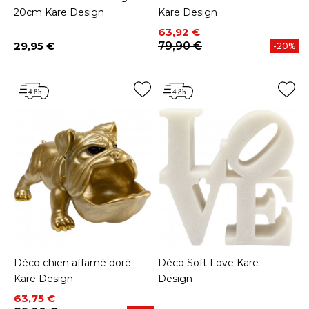
20cm Kare Design
Kare Design
Prix
Prix de base
63,92 €
29,95 €
79,90 €
-20%
Prix
Déco chien affamé doré
Déco Soft Love Kare
Kare Design
Design
Prix
Prix de base
63,75 €