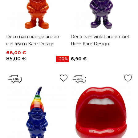
Déco nain orange arc-en-
Déco nain violet arc-en-ciel
ciel 46cm Kare Design
11cm Kare Design
Prix
Prix de base
68,00 €
85,00 €
6,90 €
-20%
Prix