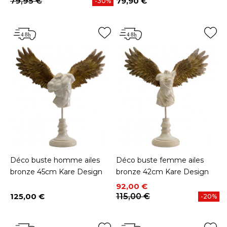
79,95 €
79,90 €
-30%
Prix
Déco buste homme ailes
Déco buste femme ailes
bronze 45cm Kare Design
bronze 42cm Kare Design
Prix
Prix de base
92,00 €
125,00 €
115,00 €
-20%
Prix