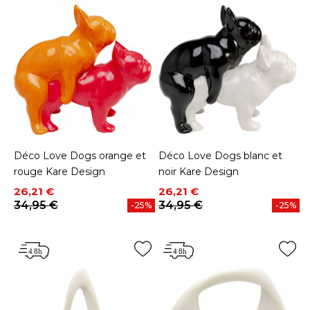
Déco Love Dogs orange et
Déco Love Dogs blanc et
rouge Kare Design
noir Kare Design
Prix
Prix de base
Prix
Prix de base
26,21 €
26,21 €
34,95 €
34,95 €
-25%
-25%