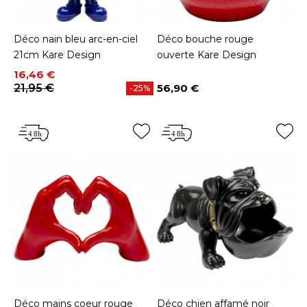
Déco nain bleu arc-en-ciel
Déco bouche rouge
21cm Kare Design
ouverte Kare Design
Prix
Prix de base
16,46 €
21,95 €
56,90 €
-25%
Prix
Déco mains coeur rouge
Déco chien affamé noir