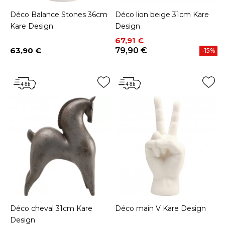
Déco Balance Stones 36cm
Déco lion beige 31cm Kare
Kare Design
Design
Prix
Prix de base
67,91 €
63,90 €
79,90 €
-15%
Prix
Déco cheval 31cm Kare
Déco main V Kare Design
Design