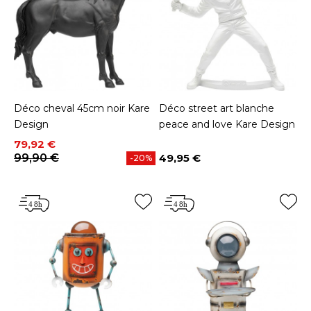
Déco cheval 45cm noir Kare
Déco street art blanche
Design
peace and love Kare Design
Prix
Prix de base
79,92 €
99,90 €
49,95 €
-20%
Prix