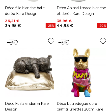
Déco fille blanche balle
Déco Animal limace blanche
dorée Kare Design
et dorée Kare Design
Prix
Prix de base
Prix
Prix de base
26,21 €
35,96 €
34,95 €
44,95 €
-25%
-20%
Déco koala endormi Kare
Déco bouledogue doré
Design
graffiti lunettes 20cm Kare