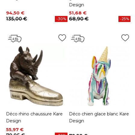
Design
Prix
Prix de base
Prix
Prix de base
94,50 €
51,68 €
135,00 €
68,90 €
-30%
-25%
Déco rhino chaussure Kare
Déco chien glace blanc Kare
Design
Design
Prix
Prix de base
55,97 €