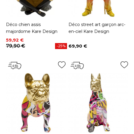
Déco chien assis
Déco street art garçon arc-
majordome Kare Design
en-ciel Kare Design
Prix
Prix de base
59,92 €
79,90 €
69,90 €
-25%
Prix