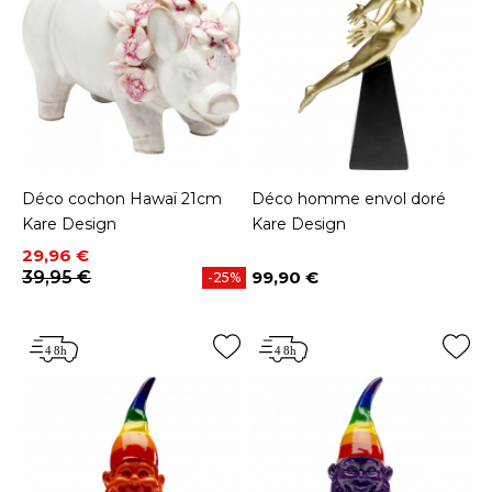
Déco cochon Hawaï 21cm
Déco homme envol doré
Kare Design
Kare Design
Prix
Prix de base
29,96 €
39,95 €
99,90 €
-25%
Prix