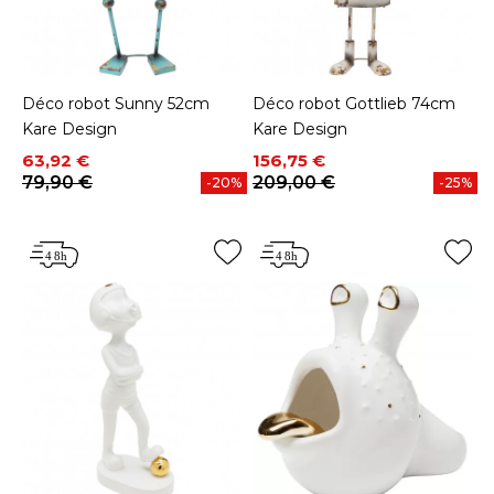
Déco robot Sunny 52cm
Déco robot Gottlieb 74cm
Kare Design
Kare Design
Prix
Prix de base
Prix
Prix de base
63,92 €
156,75 €
79,90 €
209,00 €
-20%
-25%