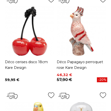
Déco cerises disco 18cm
Déco Papagayo perroquet
Kare Design
rose Kare Design
Prix
Prix de base
46,32 €
59,95 €
57,90 €
-20%
Prix