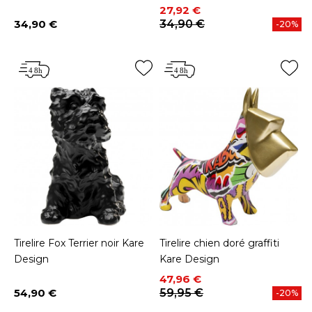
Prix
Prix de base
27,92 €
34,90 €
34,90 €
-20%
Prix
Tirelire Fox Terrier noir Kare
Tirelire chien doré graffiti
Design
Kare Design
Prix
Prix de base
47,96 €
54,90 €
59,95 €
-20%
Prix