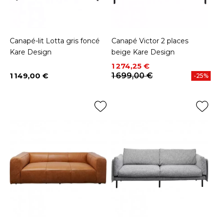
Canapé-lit Lotta gris foncé
Canapé Victor 2 places
Kare Design
beige Kare Design
Prix
Prix de base
1 274,25 €
1 149,00 €
1 699,00 €
-25%
Prix