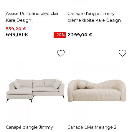
Assise Portofino bleu clair
Canapé d'angle Jimmy
Kare Design
crème droite Kare Design
Prix
Prix de base
559,20 €
699,00 €
2 299,00 €
-20%
Prix
Canapé d'angle Jimmy
Canapé Livia Melange 2