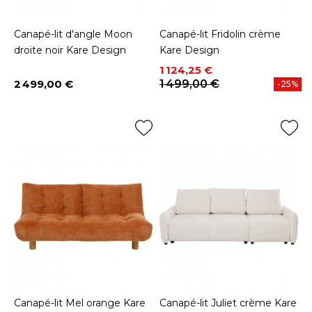
Canapé-lit d'angle Moon
Canapé-lit Fridolin crème
droite noir Kare Design
Kare Design
Prix
Prix de base
1 124,25 €
2 499,00 €
1 499,00 €
-25%
Prix
Canapé-lit Mel orange Kare
Canapé-lit Juliet crème Kare