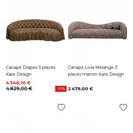
Canapé Drapes 3 places
Canapé Livia Melange 3
Kare Design
places marron Kare Design
Prix
Prix de base
4 346,10 €
4 829,00 €
2 479,00 €
-10%
Prix