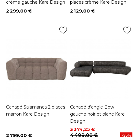
crème gauche Kare Design
places crème Kare Design
2 299,00 €
2 129,00 €
Prix
Prix
Canapé Salamanca 2 places
Canapé d'angle Bow
marron Kare Design
gauche noir et blanc Kare
Design
Prix
Prix de base
3 374,25 €
2 799,00 €
4 499,00 €
-25%