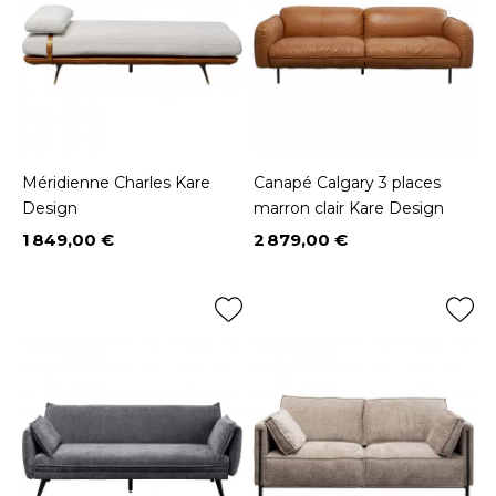
Méridienne Charles Kare
Canapé Calgary 3 places
Design
marron clair Kare Design
1 849,00 €
2 879,00 €
Prix
Prix