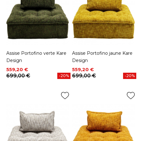
Assise Portofino verte Kare
Assise Portofino jaune Kare
Design
Design
Prix
Prix de base
Prix
Prix de base
559,20 €
559,20 €
699,00 €
699,00 €
-20%
-20%