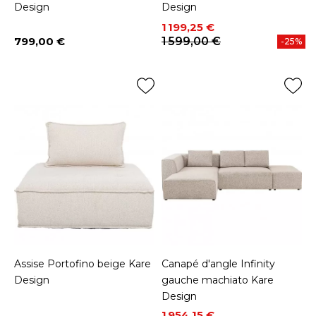
Design
Design
Prix
Prix de base
1 199,25 €
799,00 €
1 599,00 €
-25%
Prix
Assise Portofino beige Kare
Canapé d'angle Infinity
Design
gauche machiato Kare
Design
Prix
Prix de base
1 954,15 €