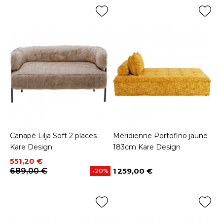
Canapé Lilja Soft 2 places
Méridienne Portofino jaune
Kare Design
183cm Kare Design
Prix
Prix de base
551,20 €
689,00 €
1 259,00 €
-20%
Prix