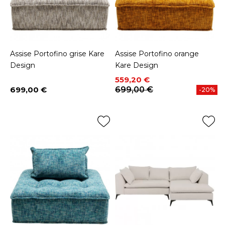
Assise Portofino grise Kare
Assise Portofino orange
Design
Kare Design
Prix
Prix de base
559,20 €
699,00 €
699,00 €
-20%
Prix