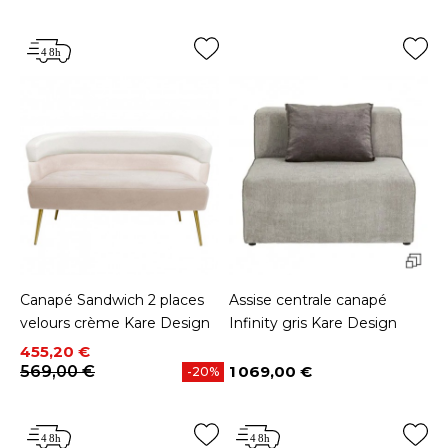
Canapé Sandwich 2 places
Assise centrale canapé
velours crème Kare Design
Infinity gris Kare Design
Prix
Prix de base
455,20 €
569,00 €
1 069,00 €
-20%
Prix