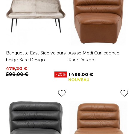
Banquette East Side velours
Assise Modi Curl cognac
beige Kare Design
Kare Design
Prix
Prix de base
479,20 €
599,00 €
1 499,00 €
-20%
Prix
NOUVEAU