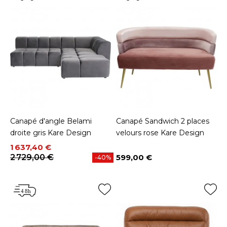
Canapé d'angle Belami
Canapé Sandwich 2 places
droite gris Kare Design
velours rose Kare Design
Prix
Prix de base
1 637,40 €
2 729,00 €
599,00 €
-40%
Prix