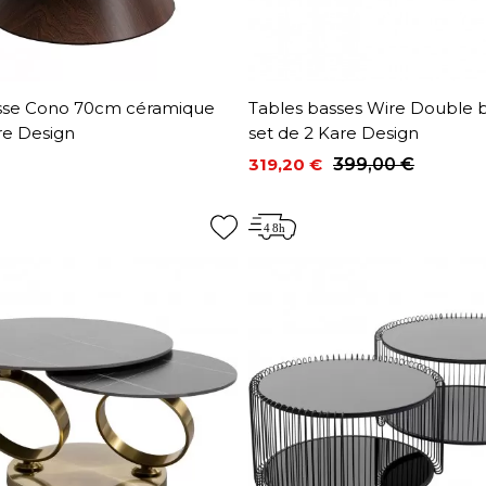
sse Cono 70cm céramique
Tables basses Wire Double b
re Design
set de 2 Kare Design
319,20 €
399,00 €
Prix
Prix de base