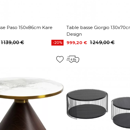
sse Paso 150x86cm Kare
Table basse Giorgio 130x70
Design
1 139,00 €
999,20 €
1 249,00 €
-20%
base
Prix
Prix de base