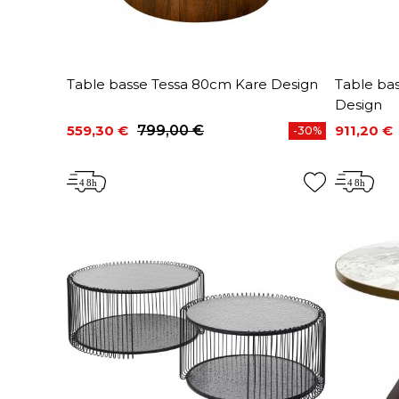
Table basse Tessa 80cm Kare Design
Table ba
Design
559,30 €
799,00 €
911,20 €
-30%
Prix
Prix de base
Prix
Prix de 