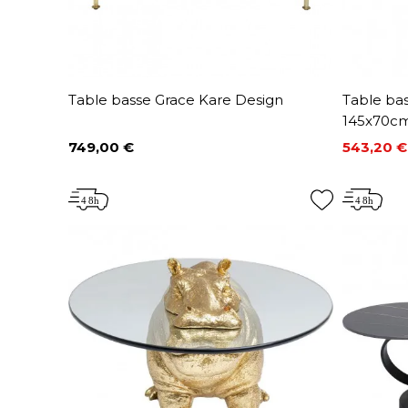
Table basse Grace Kare Design
Table bas
145x70cm
749,00 €
543,20 €
Prix
Prix
Prix de 