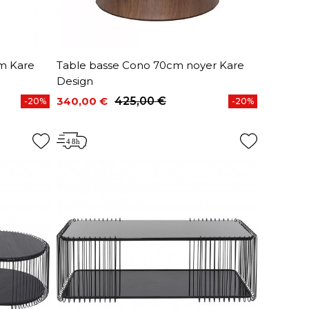
cm Kare
Table basse Cono 70cm noyer Kare
Design
340,00 €
425,00 €
-20%
-20%
Prix
Prix de base