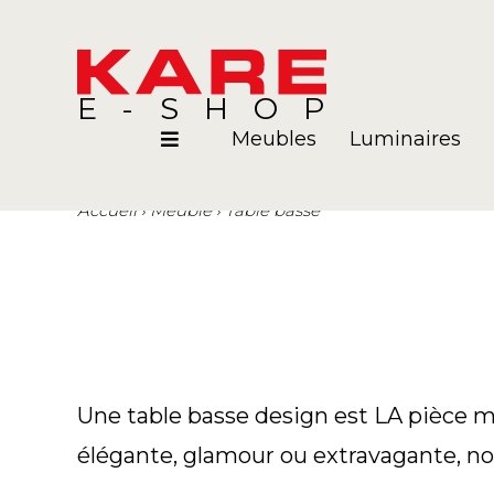
E-SHOP
Meubles
Luminaires
Accueil
Meuble
Table basse
Pièces
Blog
Une table basse design est LA pièce ma
élégante, glamour ou extravagante, nos 