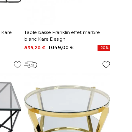
2 Kare
Table basse Franklin effet marbre
blanc Kare Design
839,20 €
1 049,00 €
-20%
Prix
Prix de base