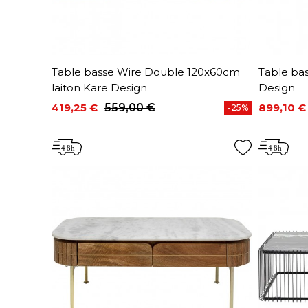
Table basse Wire Double 120x60cm
Table ba
laiton Kare Design
Design
419,25 €
559,00 €
899,10 €
-25%
Prix
Prix de base
Prix
Prix de 