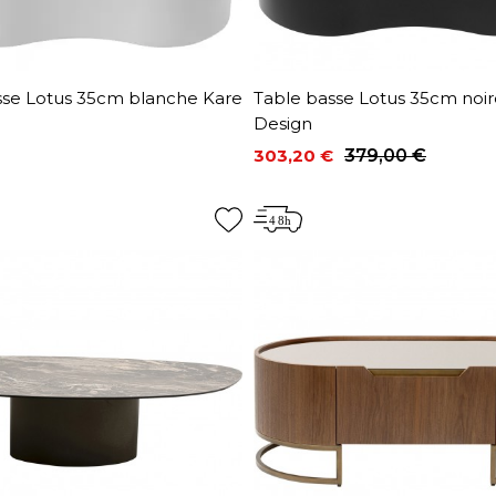
sse Lotus 35cm blanche Kare
Table basse Lotus 35cm noir
Design
303,20 €
379,00 €
Prix
Prix de base