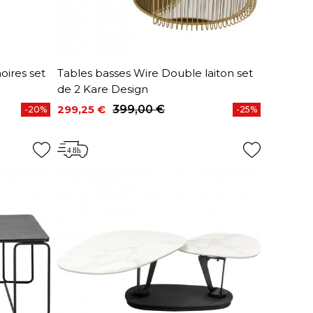
oires set
Tables basses Wire Double laiton set
de 2 Kare Design
299,25 €
399,00 €
-20%
-25%
Prix
Prix de base