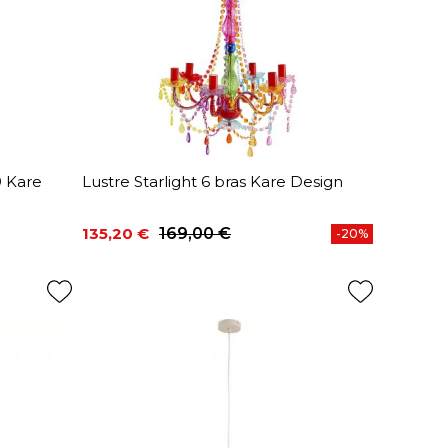
9 Kare
Lustre Starlight 6 bras Kare Design
135,20 €
169,00 €
-20%
Prix
Prix de base