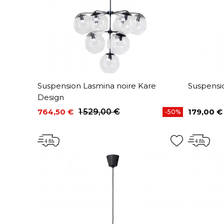
Suspension Lasmina noire Kare
Suspensi
Design
764,50 €
1 529,00 €
179,00 €
-50%
Prix
Prix de base
Prix