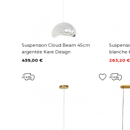
Suspension Cloud Beam 45cm
Suspens
argentée Kare Design
blanche 
459,00 €
263,20 €
Prix
Prix
Prix de 