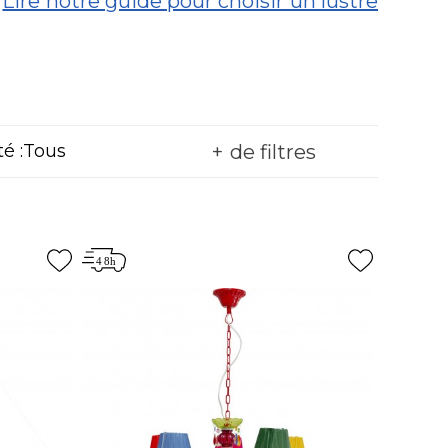
.
Lire notre guide pour choisir un lustre
de filtres
é :