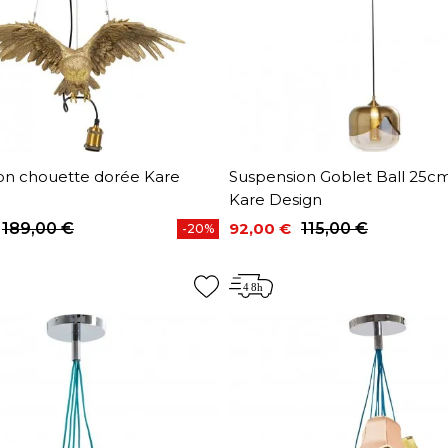
on chouette dorée Kare
Suspension Goblet Ball 25c
Kare Design
189,00 €
92,00 €
115,00 €
-20%
base
Prix
Prix de base