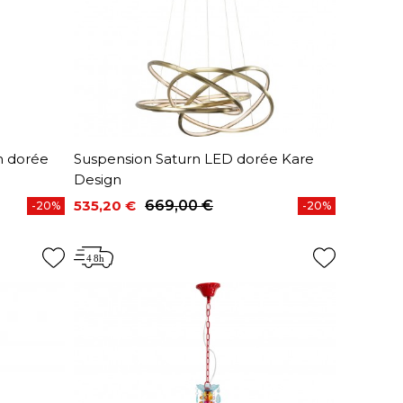
m dorée
Suspension Saturn LED dorée Kare
Design
535,20 €
669,00 €
-20%
-20%
Prix
Prix de base