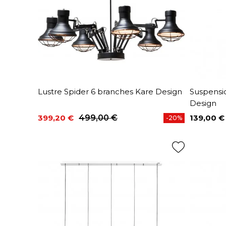
Lustre Spider 6 branches Kare Design
Suspensi
Design
399,20 €
499,00 €
139,00 €
-20%
Prix
Prix de base
Prix