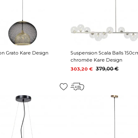
on Grato Kare Design
Suspension Scala Balls 150c
chromée Kare Design
303,20 €
379,00 €
Prix
Prix de base