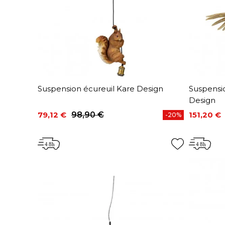
Suspension écureuil Kare Design
Suspensi
Design
79,12 €
98,90 €
151,20 €
-20%
Prix
Prix de base
Prix
Prix de 