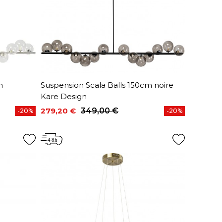
m
Suspension Scala Balls 150cm noire
Kare Design
279,20 €
349,00 €
-20%
-20%
Prix
Prix de base