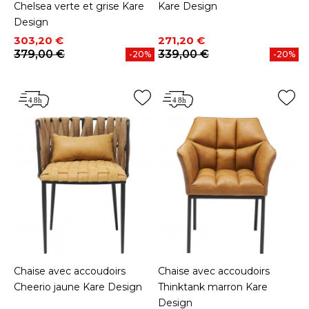
Chelsea verte et grise Kare
Kare Design
Design
Prix
Prix de base
Prix
Prix de base
303,20 €
271,20 €
379,00 €
339,00 €
-20%
-20%
Chaise avec accoudoirs
Chaise avec accoudoirs
Cheerio jaune Kare Design
Thinktank marron Kare
Design