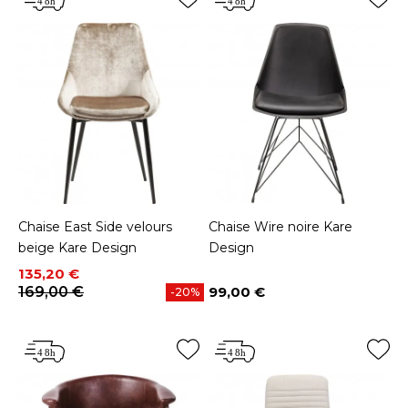
Chaise East Side velours
Chaise Wire noire Kare
beige Kare Design
Design
Prix
Prix de base
135,20 €
169,00 €
99,00 €
-20%
Prix