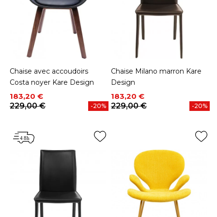
Chaise avec accoudoirs
Chaise Milano marron Kare
Costa noyer Kare Design
Design
Prix
Prix de base
Prix
Prix de base
183,20 €
183,20 €
229,00 €
229,00 €
-20%
-20%