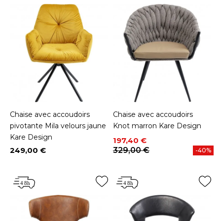
Chaise avec accoudoirs
Chaise avec accoudoirs
pivotante Mila velours jaune
Knot marron Kare Design
Kare Design
Prix
Prix de base
197,40 €
249,00 €
329,00 €
-40%
Prix