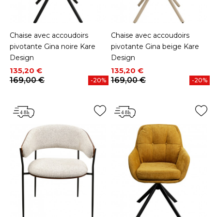
Chaise avec accoudoirs
Chaise avec accoudoirs
pivotante Gina noire Kare
pivotante Gina beige Kare
Design
Design
Prix
Prix de base
Prix
Prix de base
135,20 €
135,20 €
169,00 €
169,00 €
-20%
-20%