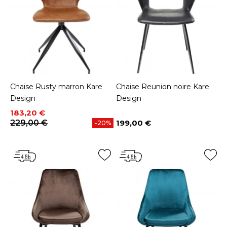
Chaise Rusty marron Kare
Chaise Reunion noire Kare
Design
Design
Prix
Prix de base
183,20 €
229,00 €
199,00 €
-20%
Prix