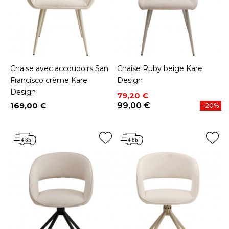
Chaise avec accoudoirs San
Chaise Ruby beige Kare
Francisco crème Kare
Design
Design
Prix
Prix de base
79,20 €
169,00 €
99,00 €
-20%
Prix