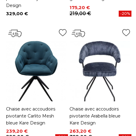
Design
Prix
Prix de base
175,20 €
329,00 €
219,00 €
-20%
Prix
Chaise avec accoudoirs
Chaise avec accoudoirs
pivotante Carlito Mesh
pivotante Arabella bleue
bleue Kare Design
Kare Design
Prix
Prix de base
Prix
Prix de base
239,20 €
263,20 €