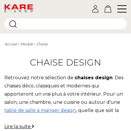
E-SHOP
Accueil
Meuble
Chaise
CHAISE DESIGN
Retrouvez notre sélection de
chaises design
. Des
chaises déco, classiques et modernes qui
apporteront un vrai plus à votre intérieur. Pour un
salon, une chambre, une cuisine ou autour d'une
table de salle à manger design
, quelle que soit la
pièce de la maison, nous vous conseillons de choisir
Lire la suite
une chaise KAREment design !