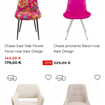
Chaise East Side Flower
Chaise pivotante Baron rose
Fever rose Kare Design
Kare Design
Prix
Prix de base
143,20 €
179,00 €
229,00 €
-20%
Prix