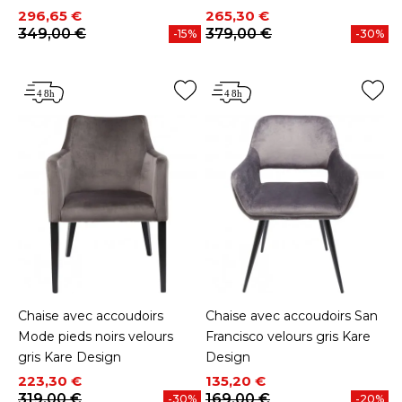
Prix
Prix de base
Prix
Prix de base
296,65 €
265,30 €
349,00 €
379,00 €
-15%
-30%
Chaise avec accoudoirs
Chaise avec accoudoirs San
Mode pieds noirs velours
Francisco velours gris Kare
gris Kare Design
Design
Prix
Prix de base
Prix
Prix de base
223,30 €
135,20 €
319,00 €
169,00 €
-30%
-20%