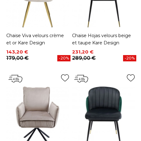
Chaise Viva velours crème
Chaise Hojas velours beige
et or Kare Design
et taupe Kare Design
Prix
Prix de base
Prix
Prix de base
143,20 €
231,20 €
179,00 €
289,00 €
-20%
-20%