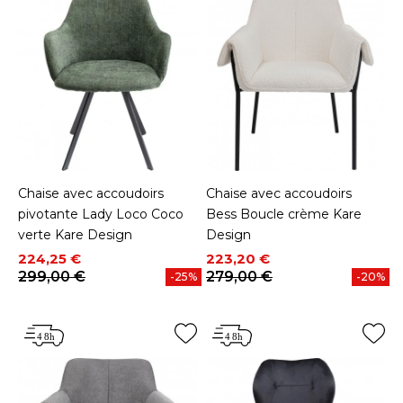
Chaise avec accoudoirs
Chaise avec accoudoirs
pivotante Lady Loco Coco
Bess Boucle crème Kare
verte Kare Design
Design
Prix
Prix de base
Prix
Prix de base
224,25 €
223,20 €
299,00 €
279,00 €
-25%
-20%