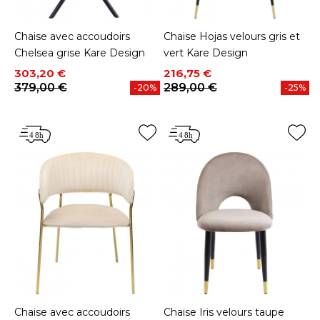
Chaise avec accoudoirs
Chaise Hojas velours gris et
Chelsea grise Kare Design
vert Kare Design
Prix
Prix de base
Prix
Prix de base
303,20 €
216,75 €
379,00 €
289,00 €
-20%
-25%
Chaise avec accoudoirs
Chaise Iris velours taupe