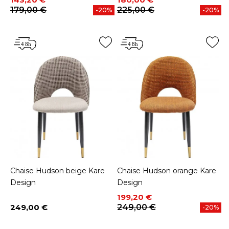
179,00 €
225,00 €
-20%
-20%
Chaise Hudson beige Kare
Chaise Hudson orange Kare
Design
Design
Prix
Prix de base
199,20 €
249,00 €
249,00 €
-20%
Prix