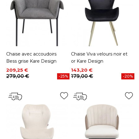
Chaise avec accoudoirs
Chaise Viva velours noir et
Bess grise Kare Design
or Kare Design
Prix
Prix de base
Prix
Prix de base
209,25 €
143,20 €
279,00 €
179,00 €
-25%
-20%