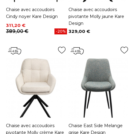
Chaise avec accoudoirs
Chaise avec accoudoirs
Cindy noyer Kare Design
pivotante Molly jaune Kare
Design
Prix
Prix de base
311,20 €
389,00 €
329,00 €
-20%
Prix
Chaise avec accoudoirs
Chaise East Side Melange
pivotante Molly crème Kare
grise Kare Design