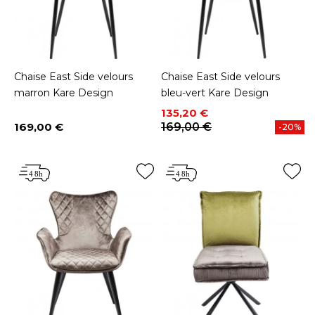
Chaise East Side velours
Chaise East Side velours
marron Kare Design
bleu-vert Kare Design
Prix
Prix de base
135,20 €
169,00 €
169,00 €
-20%
Prix