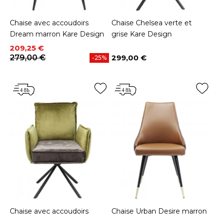
Chaise avec accoudoirs
Chaise Chelsea verte et
Dream marron Kare Design
grise Kare Design
Prix
Prix de base
209,25 €
279,00 €
299,00 €
-25%
Prix
Chaise avec accoudoirs
Chaise Urban Desire marron