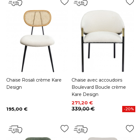
Chaise Rosali crème Kare
Chaise avec accoudoirs
Design
Boulevard Boucle crème
Kare Design
Prix
Prix de base
271,20 €
195,00 €
339,00 €
-20%
Prix