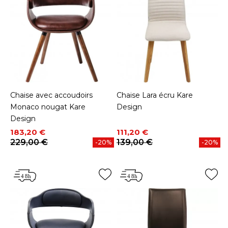
Chaise avec accoudoirs
Chaise Lara écru Kare
Monaco nougat Kare
Design
Design
Prix
Prix de base
Prix
Prix de base
183,20 €
111,20 €
229,00 €
139,00 €
-20%
-20%