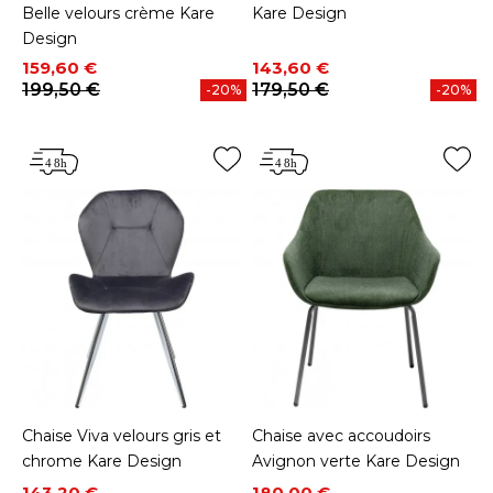
Belle velours crème Kare
Kare Design
Design
Prix
Prix de base
Prix
Prix de base
159,60 €
143,60 €
199,50 €
179,50 €
-20%
-20%
Chaise Viva velours gris et
Chaise avec accoudoirs
chrome Kare Design
Avignon verte Kare Design
Prix
Prix de base
Prix
Prix de base
143,20 €
180,00 €