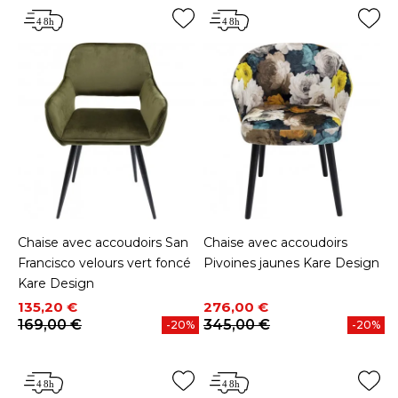
Chaise avec accoudoirs San
Chaise avec accoudoirs
Francisco velours vert foncé
Pivoines jaunes Kare Design
Kare Design
Prix
Prix de base
Prix
Prix de base
135,20 €
276,00 €
169,00 €
345,00 €
-20%
-20%