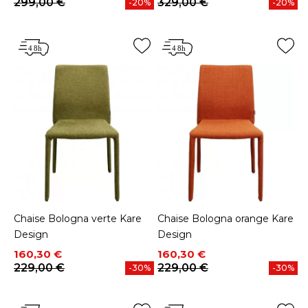
299,00 €
329,00 €
-20%
-20%
Chaise Bologna verte Kare
Chaise Bologna orange Kare
Design
Design
Prix
Prix de base
Prix
Prix de base
160,30 €
160,30 €
229,00 €
229,00 €
-30%
-30%