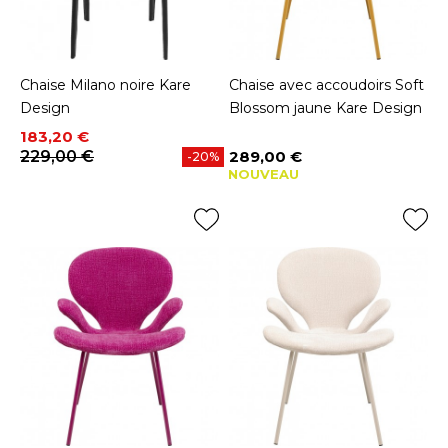
Chaise Milano noire Kare
Chaise avec accoudoirs Soft
Design
Blossom jaune Kare Design
Prix
Prix de base
183,20 €
229,00 €
289,00 €
-20%
Prix
NOUVEAU