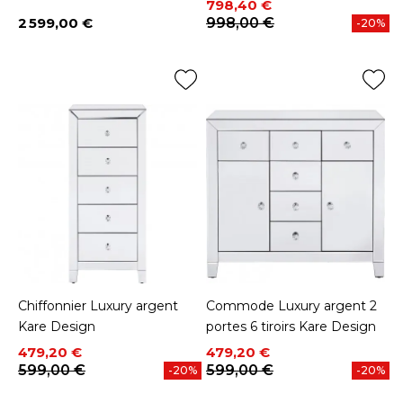
Prix
Prix de base
798,40 €
2 599,00 €
998,00 €
-20%
Prix
Chiffonnier Luxury argent
Commode Luxury argent 2
Kare Design
portes 6 tiroirs Kare Design
Prix
Prix de base
Prix
Prix de base
479,20 €
479,20 €
599,00 €
599,00 €
-20%
-20%