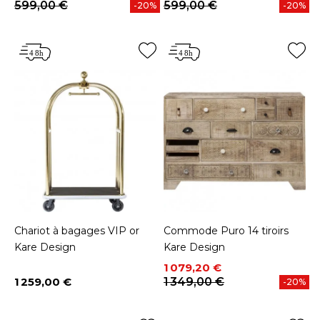
599,00 €
599,00 €
-20%
-20%
Chariot à bagages VIP or
Commode Puro 14 tiroirs
Kare Design
Kare Design
Prix
Prix de base
1 079,20 €
1 259,00 €
1 349,00 €
-20%
Prix