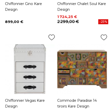
Chiffonnier Gino Kare
Chiffonnier Chalet Soul Kare
Design
Design
Prix
Prix de base
1 724,25 €
899,00 €
2 299,00 €
-25%
Prix
Chiffonnier Vegas Kare
Commode Paradise 14
Design
tiroirs Kare Design