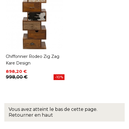
Chiffonnier Rodeo Zig Zag
Kare Design
Prix
Prix de base
898,20 €
998,00 €
-10%
Vous avez atteint le bas de cette page.
Retourner en haut