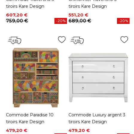
tiroirs Kare Design
tiroirs Kare Design
Prix
Prix de base
Prix
Prix de base
607,20 €
551,20 €
759,00 €
689,00 €
-20%
-20%
Commode Paradise 10
Commode Luxury argent 3
tiroirs Kare Design
tiroirs Kare Design
Prix
Prix de base
Prix
Prix de base
479,20 €
479,20 €