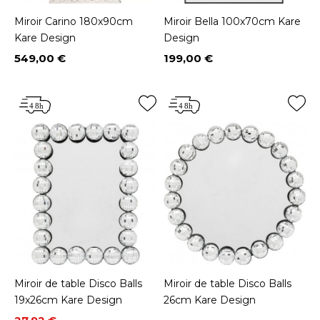
Miroir Carino 180x90cm
Miroir Bella 100x70cm Kare
Kare Design
Design
549,00 €
199,00 €
Prix
Prix
Miroir de table Disco Balls
Miroir de table Disco Balls
19x26cm Kare Design
26cm Kare Design
Prix
Prix de base