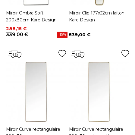
Miroir Ombra Soft
Miroir Clip 177x32cm laiton
200x80cm Kare Design
Kare Design
Prix
Prix de base
288,15 €
339,00 €
539,00 €
-15%
Prix
Miroir Curve rectangulaire
Miroir Curve rectangulaire