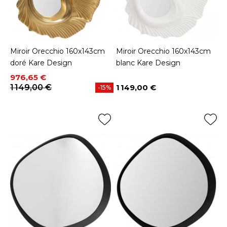
Miroir Orecchio 160x143cm
Miroir Orecchio 160x143cm
doré Kare Design
blanc Kare Design
Prix
Prix de base
976,65 €
1 149,00 €
1 149,00 €
-15%
Prix