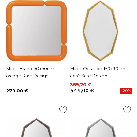
Miroir Eliano 90x90cm
Miroir Octagon 150x90cm
orange Kare Design
doré Kare Design
Prix
Prix de base
359,20 €
279,00 €
449,00 €
-20%
Prix