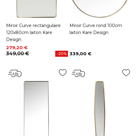
Miroir Curve rectangulaire
Miroir Curve rond 100cm
120x80cm laiton Kare
laiton Kare Design
Design
Prix
Prix de base
279,20 €
349,00 €
339,00 €
-20%
Prix