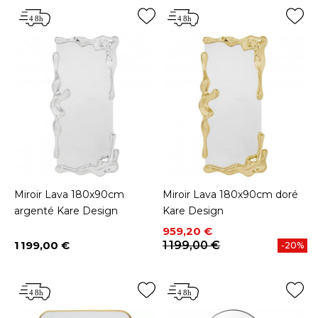
Miroir Lava 180x90cm
Miroir Lava 180x90cm doré
argenté Kare Design
Kare Design
Prix
Prix de base
959,20 €
1 199,00 €
1 199,00 €
-20%
Prix