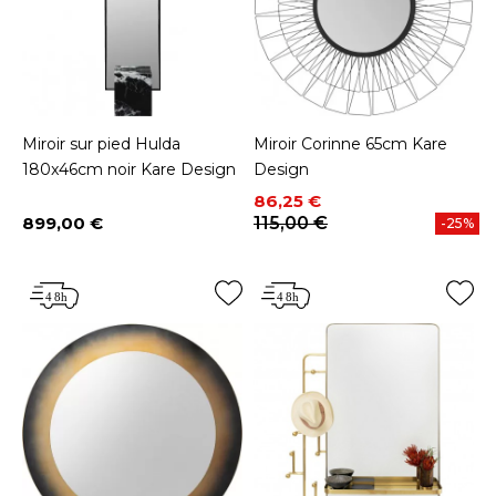
Miroir sur pied Hulda
Miroir Corinne 65cm Kare
180x46cm noir Kare Design
Design
Prix
Prix de base
86,25 €
899,00 €
115,00 €
-25%
Prix