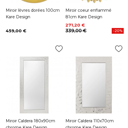
Miroir lèvres dorées 100cm
Miroir coeur enflammé
Kare Design
81cm Kare Design
Prix
Prix de base
271,20 €
459,00 €
339,00 €
-20%
Prix
Miroir Caldera 180x90cm
Miroir Caldera 110x70cm
chrome Kare Design
chrome Kare Design