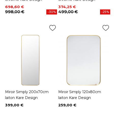
Prix
Prix de base
Prix
Prix de base
698,60 €
374,25 €
998,00 €
499,00 €
-30%
-25%
Miroir Simply 200x70cm
Miroir Simply 120x80cm
laiton Kare Design
laiton Kare Design
399,00 €
259,00 €
Prix
Prix