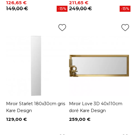
Prix
Prix de base
Prix
Prix de base
126,65 €
211,65 €
149,00 €
249,00 €
-15%
-15%
Miroir Starlet 180x30cm gris
Miroir Love 3D 40x110cm
Kare Design
doré Kare Design
129,00 €
259,00 €
Prix
Prix