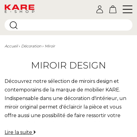
E-SHOP
Accueil
Décoration
Miroir
MIROIR DESIGN
Découvrez notre sélection de miroirs design et
contemporains de la marque de mobilier KARE.
Indispensable dans une décoration d'intérieur, un
miroir original permet d'éclaircir la pièce et vous
offre aussi une possibilité de faire ressortir votre
personnalité. Notre boutique Kare Click vous
Lire la suite
propose des miroirs KARE à accrocher ou sur pied