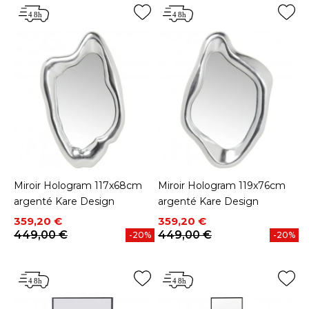
Miroir Hologram 117x68cm
Miroir Hologram 119x76cm
argenté Kare Design
argenté Kare Design
Prix
Prix de base
Prix
Prix de base
359,20 €
359,20 €
449,00 €
449,00 €
-20%
-20%