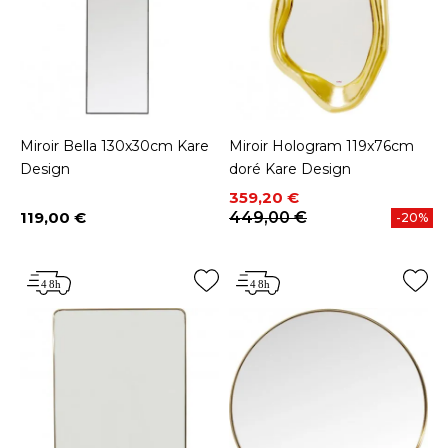
Miroir Bella 130x30cm Kare
Miroir Hologram 119x76cm
Design
doré Kare Design
Prix
Prix de base
359,20 €
119,00 €
449,00 €
-20%
Prix