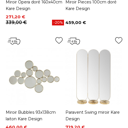
Miroir Opera doré 160x40cm
Miroir Pieces 100cm doré
Kare Design
Kare Design
Prix
Prix de base
271,20 €
339,00 €
459,00 €
-20%
Prix
Miroir Bubbles 93x138cm
Paravent Swing miroir Kare
laiton Kare Design
Design
Prix
Prix de base
Prix
Prix de base
460,00 €
719,20 €