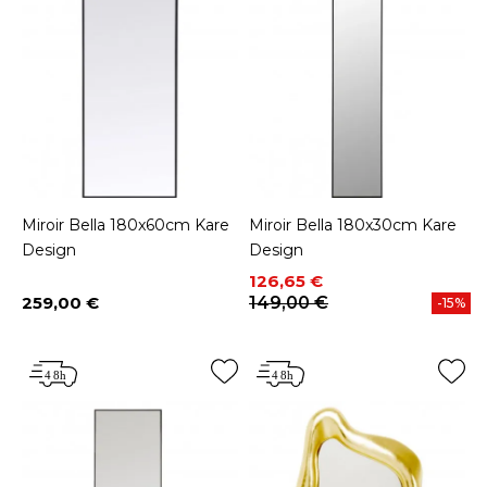
Miroir Bella 180x60cm Kare
Miroir Bella 180x30cm Kare
Design
Design
Prix
Prix de base
126,65 €
259,00 €
149,00 €
-15%
Prix