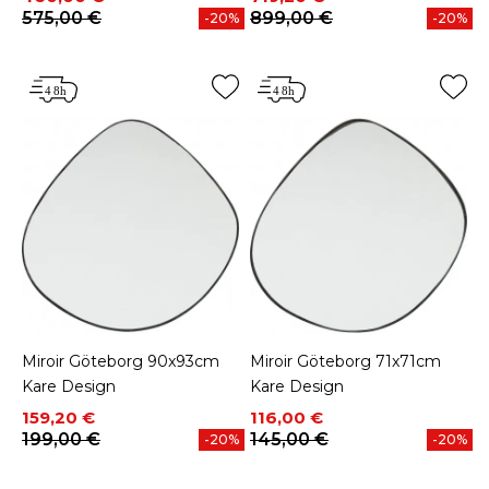
575,00 €
899,00 €
-20%
-20%
Miroir Göteborg 90x93cm
Miroir Göteborg 71x71cm
Kare Design
Kare Design
Prix
Prix de base
Prix
Prix de base
159,20 €
116,00 €
199,00 €
145,00 €
-20%
-20%