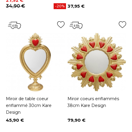
27,92 €
34,90 €
37,95 €
-20%
Prix
Miroir de table coeur
Miroir coeurs enflammés
enflammé 30cm Kare
38cm Kare Design
Design
45,90 €
79,90 €
Prix
Prix