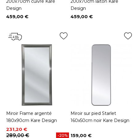
200x70cm cuivre Kare
200x70cm laiton Kare
Design
Design
459,00 €
459,00 €
Prix
Prix
Miroir Frame argenté
Miroir sur pied Starlet
180x90cm Kare Design
160x50cm noir Kare Design
Prix
Prix de base
231,20 €
289,00 €
159,00 €
-20%