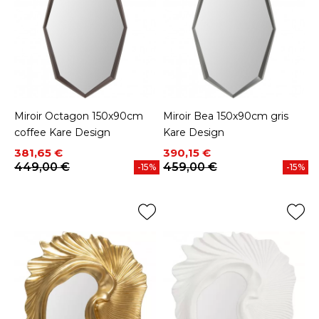
Miroir Octagon 150x90cm
Miroir Bea 150x90cm gris
coffee Kare Design
Kare Design
Prix
Prix de base
Prix
Prix de base
381,65 €
390,15 €
449,00 €
459,00 €
-15%
-15%