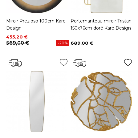
Miroir Prezioso 100cm Kare
Portemanteau miroir Tristan
Design
150x76cm doré Kare Design
Prix
Prix de base
455,20 €
569,00 €
689,00 €
-20%
Prix