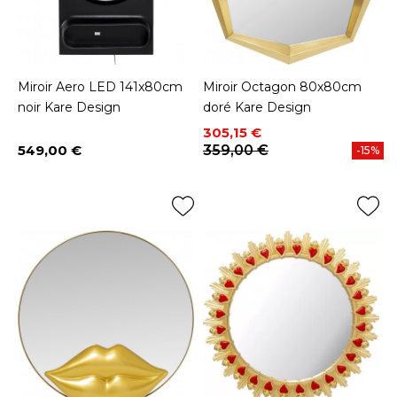
Miroir Aero LED 141x80cm
Miroir Octagon 80x80cm
noir Kare Design
doré Kare Design
Prix
Prix de base
305,15 €
549,00 €
359,00 €
-15%
Prix