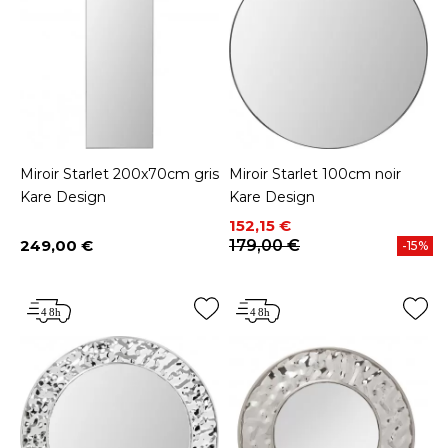
Miroir Starlet 200x70cm gris
Miroir Starlet 100cm noir
Kare Design
Kare Design
Prix
Prix de base
152,15 €
249,00 €
179,00 €
-15%
Prix