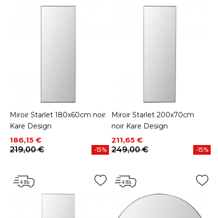
Miroir Starlet 180x60cm noir
Miroir Starlet 200x70cm
Kare Design
noir Kare Design
Prix
Prix de base
Prix
Prix de base
186,15 €
211,65 €
219,00 €
249,00 €
-15%
-15%