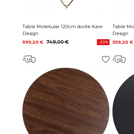
Table Molekular 120cm dorée Kare
Table Mo
Design
Design
599,20 €
749,00 €
559,20 €
-20%
Prix
Prix de base
Prix
Prix de 