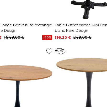
rallonge Benvenuto rectangle
Table Bistrot carrée 60x60
re Design
blanc Kare Design
€
1 949,00 €
199,20 €
249,00 €
-20%
base
Prix
Prix de base