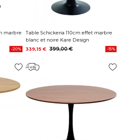
cm marbre
Table Schickeria 110cm effet marbre
blanc et noire Kare Design
339,15 €
399,00 €
-20%
-15%
Prix
Prix de base