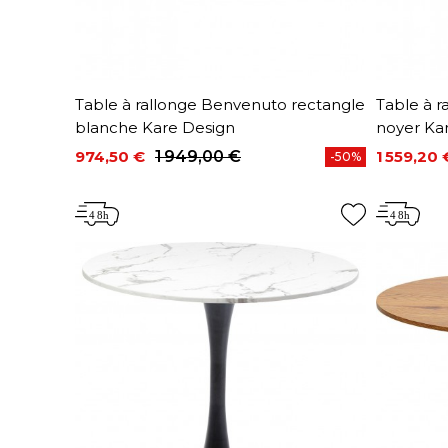
Table à rallonge Benvenuto rectangle
Table à 
blanche Kare Design
noyer Ka
974,50 €
1 949,00 €
1 559,20 
-50%
Prix
Prix de base
Prix
Prix de 