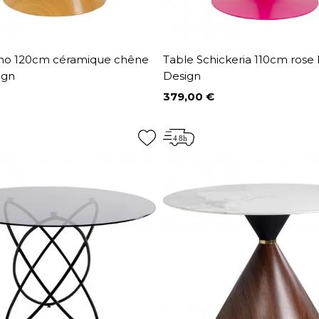
no 120cm céramique chêne
Table Schickeria 110cm rose
ign
Design
379,00 €
Prix