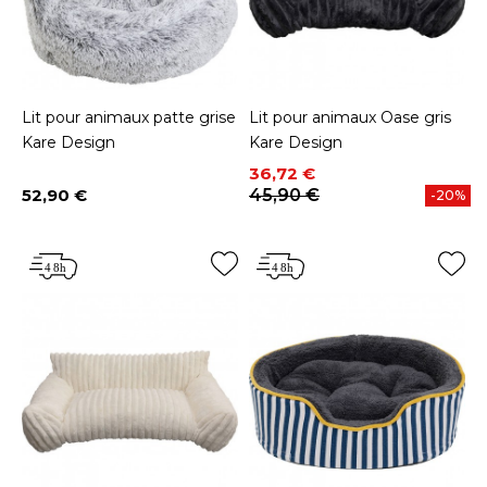
Lit pour animaux patte grise
Lit pour animaux Oase gris
Kare Design
Kare Design
Prix
Prix de base
36,72 €
52,90 €
45,90 €
-20%
Prix