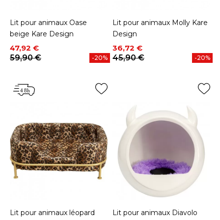
Lit pour animaux Oase
Lit pour animaux Molly Kare
beige Kare Design
Design
Prix
Prix de base
Prix
Prix de base
47,92 €
36,72 €
59,90 €
45,90 €
-20%
-20%
Lit pour animaux léopard
Lit pour animaux Diavolo