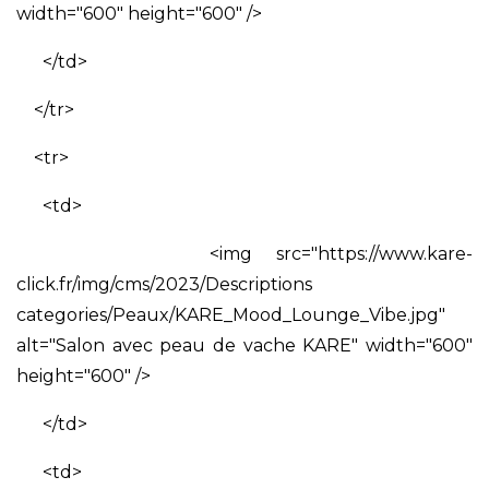
width="600" height="600" />
</td>
</tr>
<tr>
<td>
<img src="https://www.kare-
click.fr/img/cms/2023/Descriptions
categories/Peaux/KARE_Mood_Lounge_Vibe.jpg"
alt="Salon avec peau de vache KARE" width="600"
height="600" />
</td>
<td>