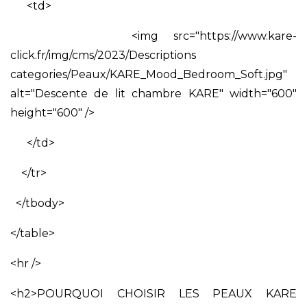
<td>
<img src="https://www.kare-
click.fr/img/cms/2023/Descriptions
categories/Peaux/KARE_Mood_Bedroom_Soft.jpg"
alt="Descente de lit chambre KARE" width="600"
height="600" />
</td>
</tr>
</tbody>
</table>
<hr />
<h2>POURQUOI CHOISIR LES PEAUX KARE