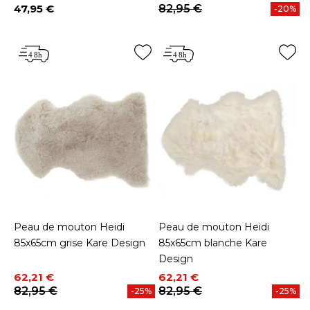
47,95 €
82,95 €
-20%
Prix
Peau de mouton Heidi
Peau de mouton Heidi
85x65cm grise Kare Design
85x65cm blanche Kare
Design
Prix
Prix de base
Prix
Prix de base
62,21 €
62,21 €
82,95 €
82,95 €
-25%
-25%