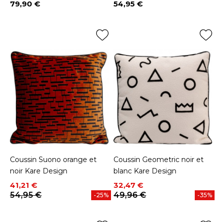
79,90 €
54,95 €
Prix
Prix
Coussin Suono orange et
Coussin Geometric noir et
noir Kare Design
blanc Kare Design
Prix
Prix de base
Prix
Prix de base
41,21 €
32,47 €
54,95 €
49,96 €
-25%
-35%