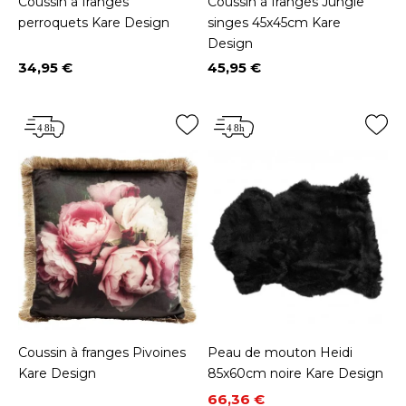
Coussin à franges
Coussin à franges Jungle
perroquets Kare Design
singes 45x45cm Kare
Design
34,95 €
45,95 €
Prix
Prix
Coussin à franges Pivoines
Peau de mouton Heidi
Kare Design
85x60cm noire Kare Design
Prix
Prix de base
66,36 €