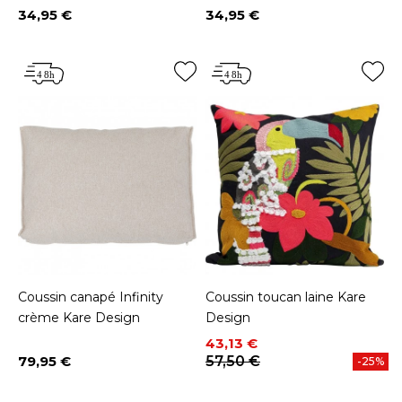
34,95 €
34,95 €
Prix
Prix
Coussin canapé Infinity
Coussin toucan laine Kare
crème Kare Design
Design
Prix
Prix de base
43,13 €
79,95 €
57,50 €
-25%
Prix