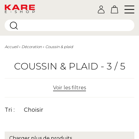
E-SHOP
Accueil
Décoration
Coussin & plaid
COUSSIN & PLAID - 3 / 5
Voir les filtres
Tri :
Choisir
Charger plus de produits