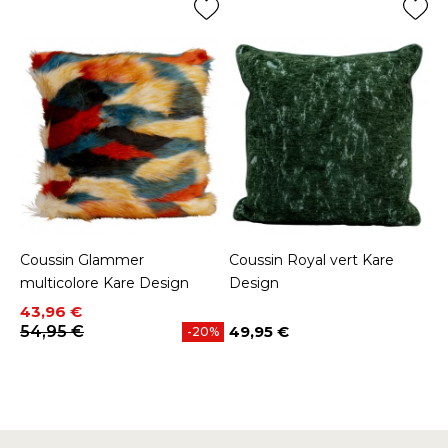
Coussin Glammer
Coussin Royal vert Kare
multicolore Kare Design
Design
Prix
Prix de base
43,96 €
54,95 €
49,95 €
-20%
Prix