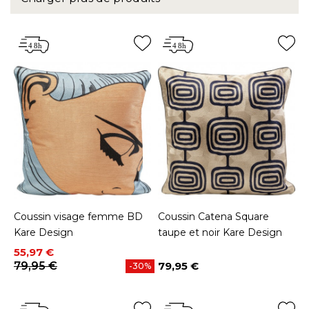
Coussin visage femme BD
Coussin Catena Square
Kare Design
taupe et noir Kare Design
Prix
Prix de base
55,97 €
79,95 €
79,95 €
-30%
Prix