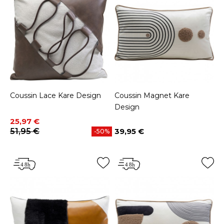
Coussin Lace Kare Design
Coussin Magnet Kare
Design
Prix
Prix de base
25,97 €
51,95 €
39,95 €
-50%
Prix