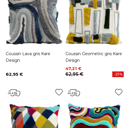
Coussin Lava gris Kare
Coussin Geometric gris Kare
Design
Design
Prix
Prix de base
47,21 €
62,95 €
62,95 €
-25%
Prix