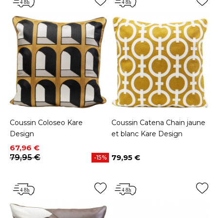
Coussin Coloseo Kare
Coussin Catena Chain jaune
Design
et blanc Kare Design
Prix
Prix de base
67,96 €
79,95 €
79,95 €
-15%
Prix