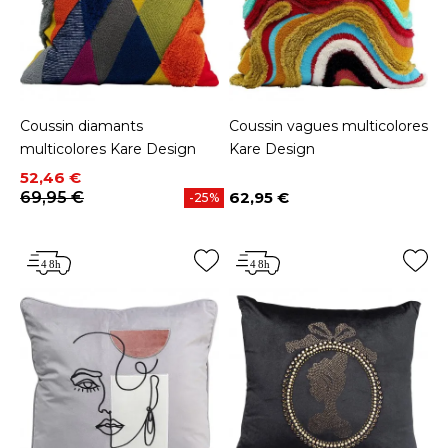
Coussin diamants
Coussin vagues multicolores
multicolores Kare Design
Kare Design
Prix
Prix de base
52,46 €
69,95 €
62,95 €
-25%
Prix