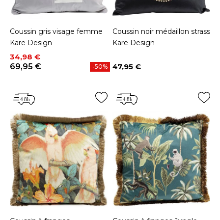
Coussin gris visage femme
Coussin noir médaillon strass
Kare Design
Kare Design
Prix
Prix de base
34,98 €
69,95 €
47,95 €
-50%
Prix