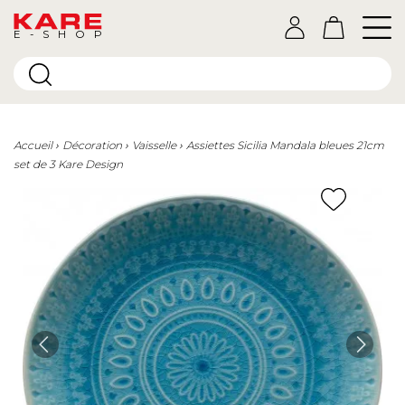
E-SHOP
Accueil
Décoration
Vaisselle
Assiettes Sicilia Mandala bleues 21cm
set de 3 Kare Design