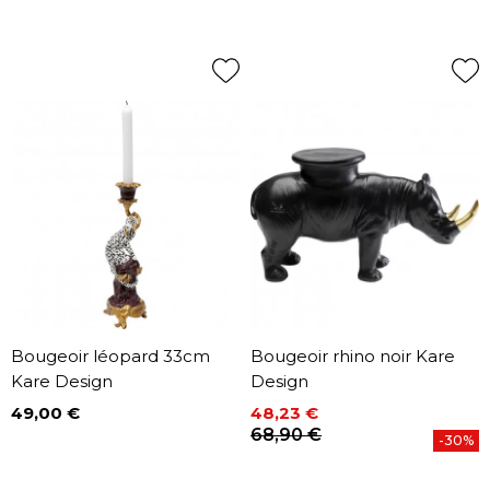
Bougeoir léopard 33cm
Bougeoir rhino noir Kare
Kare Design
Design
49,00 €
48,23 €
Prix
Prix
Prix de base
68,90 €
-30%