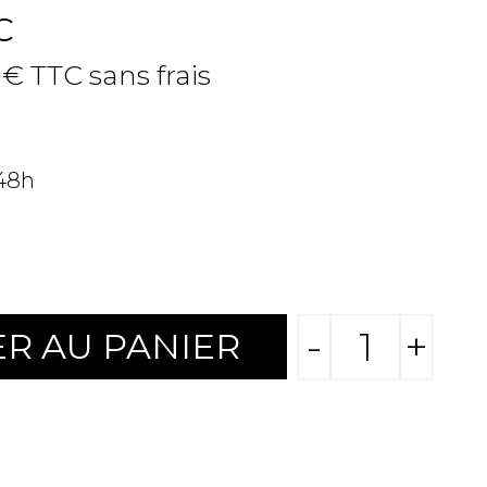
C
 € TTC sans frais
 48h
-
+
R AU PANIER