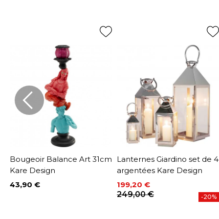
Bougeoir Balance Art 31cm
Lanternes Giardino set de 4
Kare Design
argentées Kare Design
43,90 €
199,20 €
Prix
Prix
Prix de base
249,00 €
%
-20%