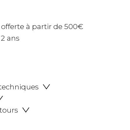
 offerte à partir de 500€
 2 ans
 techniques
etours