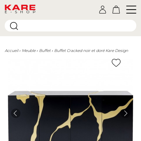
E-SHOP
Accueil
Meuble
Buffet
Buffet Cracked noir et doré Kare Design