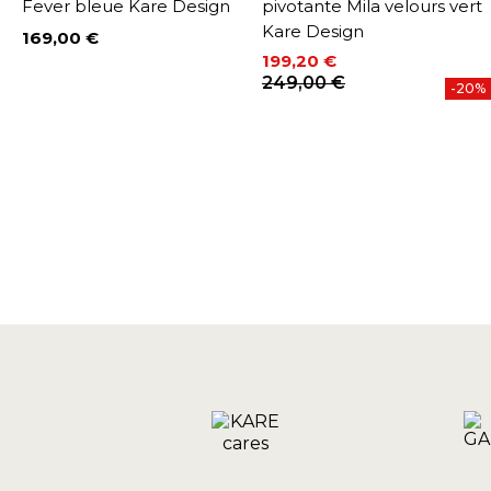
Fever bleue Kare Design
pivotante Mila velours vert
Kare Design
169,00 €
Prix
199,20 €
Prix
Prix de base
249,00 €
-20%