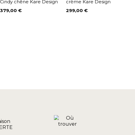
Cindy chêne Kare Design
crème Kare Design
r
379,00 €
299,00 €
2
Prix
Prix
P