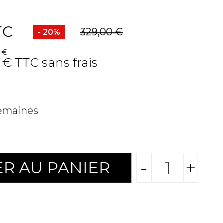
TC
329,00 €
- 20%
 €
 € TTC sans frais
semaines
-
+
R AU PANIER