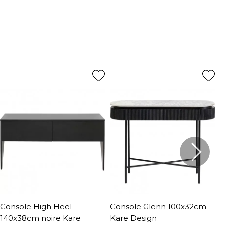
Console High Heel
Console Glenn 100x32cm
C
140x38cm noire Kare
Kare Design
1