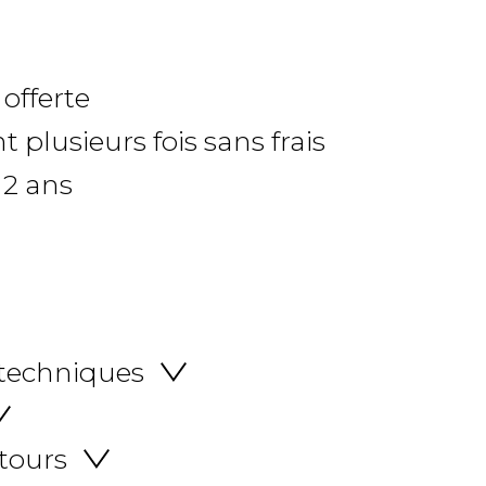
 offerte
 plusieurs fois sans frais
 2 ans
 techniques
etours