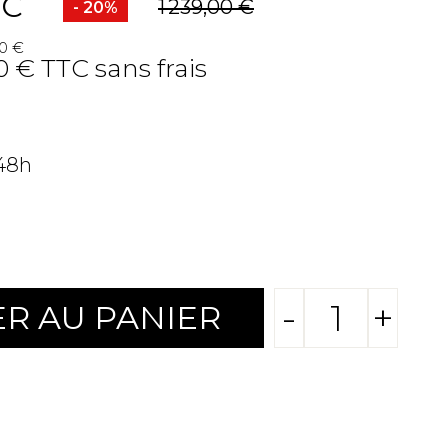
TC
1 239,00 €
- 20%
20 €
0 € TTC sans frais
 48h
-
+
R AU PANIER