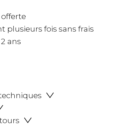
 offerte
 plusieurs fois sans frais
 2 ans
 techniques
etours