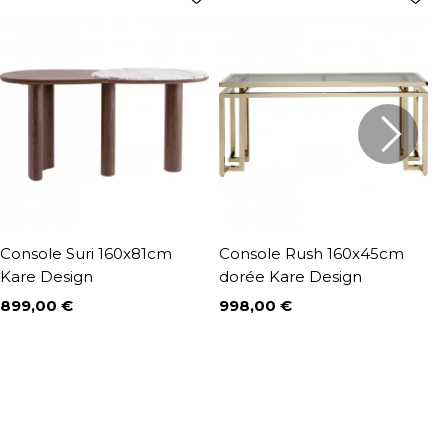
Console Suri 160x81cm
Console Rush 160x45cm
C
Kare Design
dorée Kare Design
K
899,00 €
998,00 €
1
Prix
Prix
P
P
1