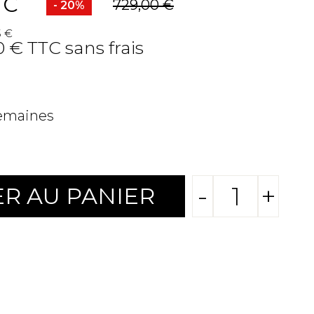
TC
729,00 €
- 20%
5 €
0 € TTC sans frais
semaines
-
+
R AU PANIER