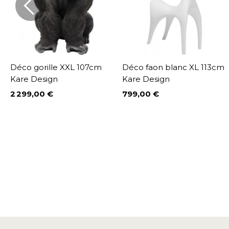
Déco gorille XXL 107cm
Déco faon blanc XL 113cm
Kare Design
Kare Design
2 299,00 €
799,00 €
Prix
Prix
%