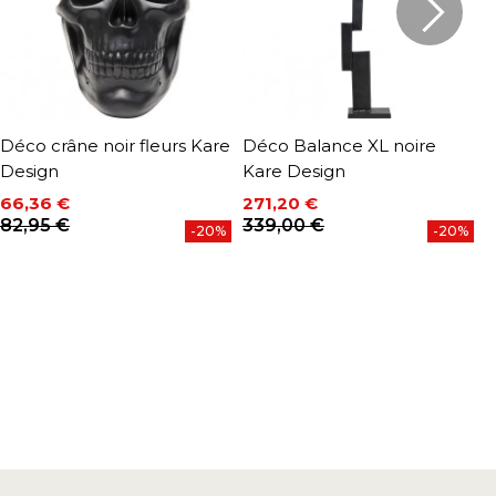
Déco crâne noir fleurs Kare
Déco Balance XL noire
D
Design
Kare Design
D
66,36 €
271,20 €
5
P
Prix
Prix de base
Prix
Prix de base
82,95 €
339,00 €
-20%
-20%