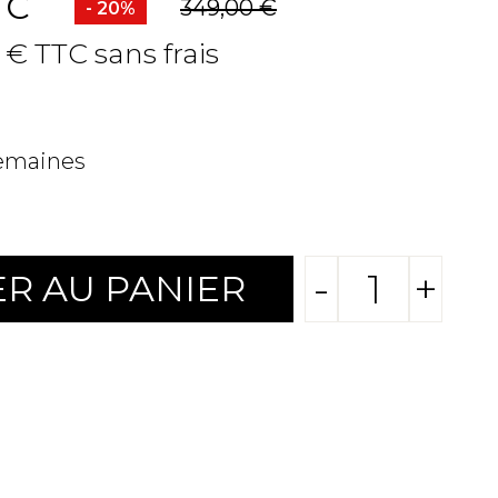
TC
349,00 €
- 20%
 € TTC sans frais
semaines
-
+
R AU PANIER