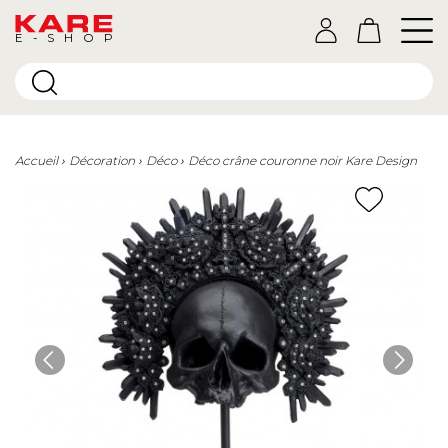
E-SHOP
Accueil
Décoration
Déco
Déco crâne couronne noir Kare Design