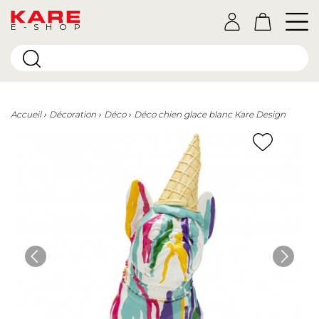
E-SHOP
Accueil
Décoration
Déco
Déco chien glace blanc Kare Design