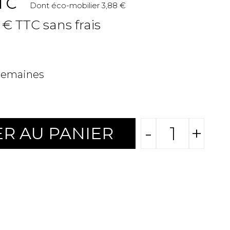
TC
Dont éco-mobilier 3,88 €
5 € TTC sans frais
 semaines
-
+
R AU PANIER