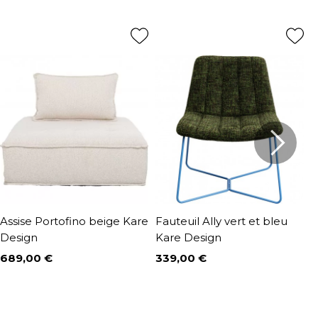
Assise Portofino beige Kare
Fauteuil Ally vert et bleu
F
Design
Kare Design
o
689,00 €
339,00 €
1
Prix
Prix
P