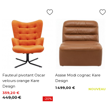
Fauteuil pivotant Oscar
Assise Modi cognac Kare
velours orange Kare
Design
Design
1 499,00 €
NOUVEAU
Prix
359,20 €
Prix
Prix de base
449,00 €
-20%