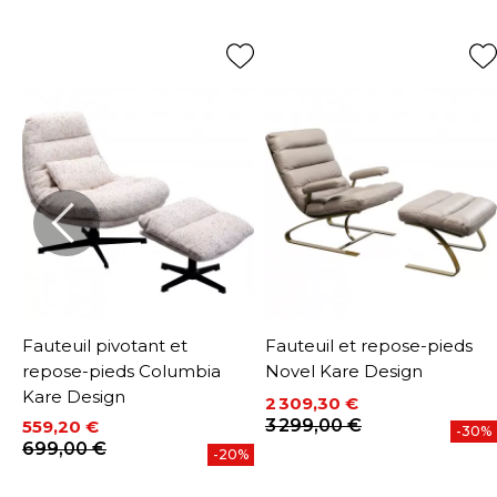
Fauteuil pivotant et
Fauteuil et repose-pieds
n
repose-pieds Columbia
Novel Kare Design
Kare Design
2 309,30 €
Prix
Prix de base
3 299,00 €
559,20 €
%
-30%
Prix
Prix de base
699,00 €
-20%