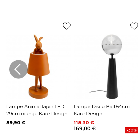
Lampe Animal lapin LED
Lampe Disco Ball 64cm
29cm orange Kare Design
Kare Design
89,90 €
118,30 €
Prix
Prix
Prix de base
169,00 €
%
-30%