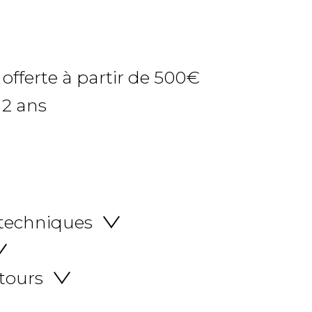
 offerte à partir de 500€
 2 ans
 techniques
etours