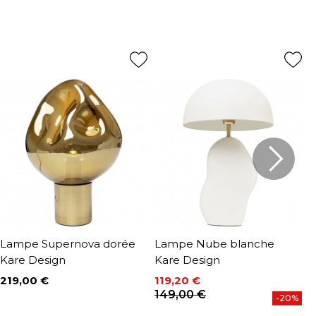
Lampe Supernova dorée
Lampe Nube blanche
L
Kare Design
Kare Design
D
219,00 €
119,20 €
2
Prix
P
Prix
Prix de base
149,00 €
-20%