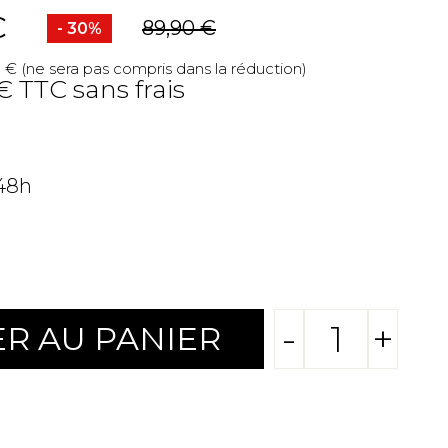
C
89,90 €
- 30%
 € (ne sera pas compris dans la réduction)
 € TTC sans frais
 48h
-
+
R AU PANIER