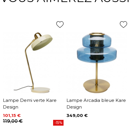
Lampe Demi verte Kare
Lampe Arcadia bleue Kare
Design
Design
101,15 €
349,00 €
Prix
Prix
Prix de base
119,00 €
-15%