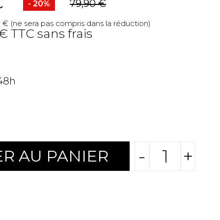
C
79,90 €
- 20%
 € (ne sera pas compris dans la réduction)
 € TTC sans frais
 48h
-
+
R AU PANIER