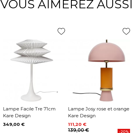
VOUS AIMEREZ AUSSI
Lampe Facile Tre 71cm
Lampe Josy rose et orange
Kare Design
Kare Design
349,00 €
111,20 €
Prix
Prix
Prix de base
139,00 €
-20%