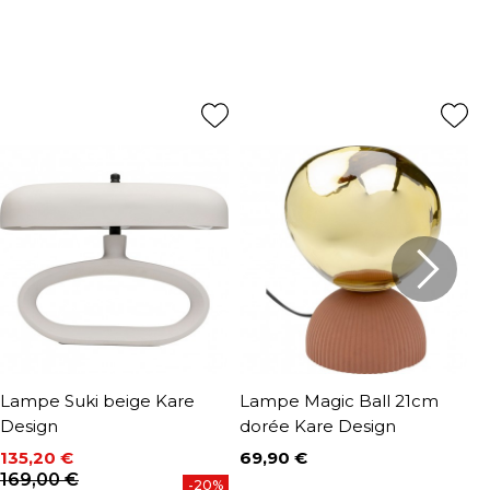
Lampe Suki beige Kare
Lampe Magic Ball 21cm
L
Design
dorée Kare Design
m
135,20 €
69,90 €
3
Prix
P
Prix
Prix de base
169,00 €
-20%