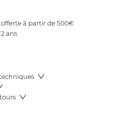
 offerte à partir de 500€
 2 ans
 techniques
etours