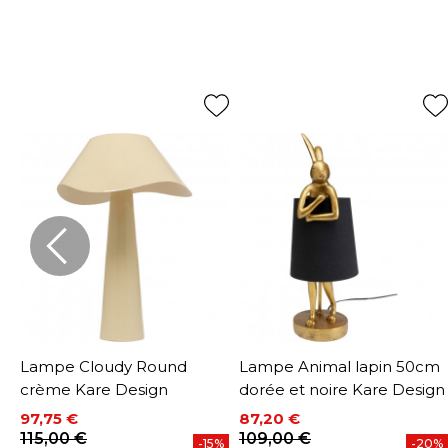
Lampe Cloudy Round
Lampe Animal lapin 50cm
n
crème Kare Design
dorée et noire Kare Design
97,75 €
87,20 €
Prix
Prix de base
Prix
Prix de base
115,00 €
109,00 €
%
-15%
-20%