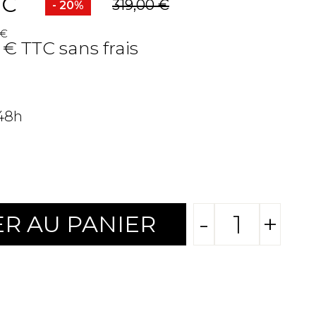
TC
319,00 €
- 20%
 €
 € TTC sans frais
 48h
-
+
R AU PANIER