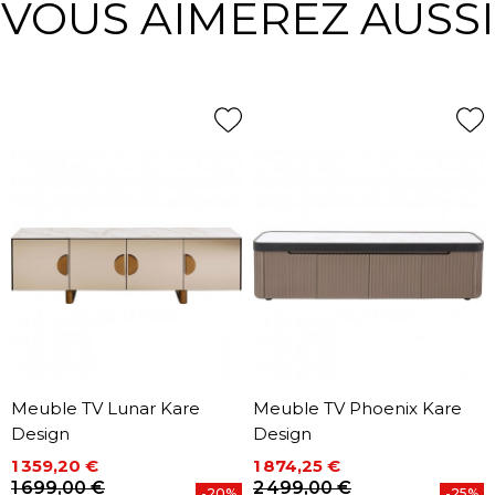
VOUS AIMEREZ AUSSI
Meuble TV Lunar Kare
Meuble TV Phoenix Kare
Design
Design
1 359,20 €
1 874,25 €
Prix
Prix de base
Prix
Prix de base
1 699,00 €
2 499,00 €
-20%
-25%