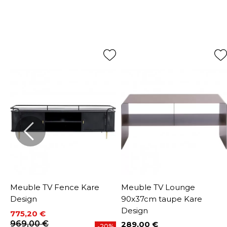
Meuble TV Fence Kare
Meuble TV Lounge
Design
90x37cm taupe Kare
Design
775,20 €
Prix
Prix de base
969,00 €
289,00 €
%
-20%