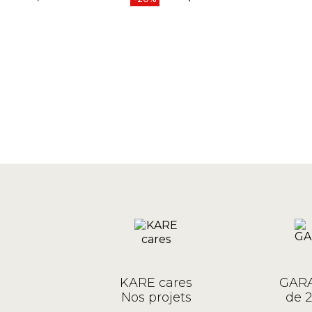
Prix
KARE cares
GARA
Nos projets
de 2