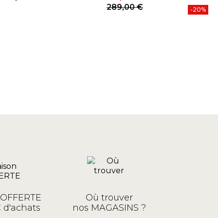
Prix
Prix
Prix de base
289,00 €
-20%
n OFFERTE
Où trouver
 d'achats
nos MAGASINS ?