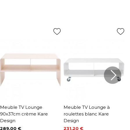
Meuble TV Lounge
Meuble TV Lounge à
M
90x37cm crème Kare
roulettes blanc Kare
D
Design
Design
9
P
P
1
289,00 €
231,20 €