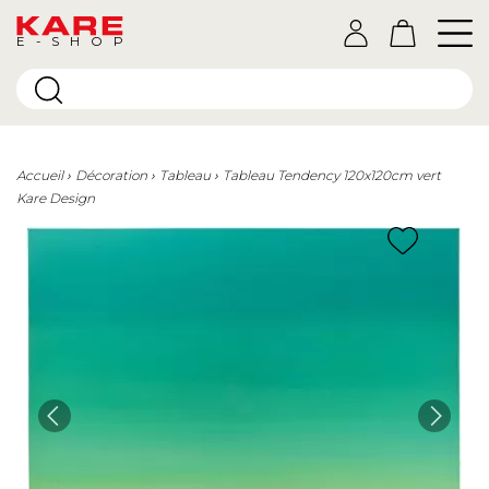
E-SHOP
Accueil
Décoration
Tableau
Tableau Tendency 120x120cm vert
Kare Design