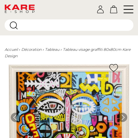
E-SHOP
Accueil
Décoration
Tableau
Tableau visage graffiti 80x80cm Kare
Design