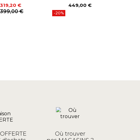
319,20 €
449,00 €
2
Prix
P
Prix
Prix de base
399,00 €
-20%
n OFFERTE
Où trouver