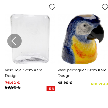
Vase Toja 32cm Kare
Vase perroquet 19cm Kare
Design
Design
76,42 €
45,90 €
U
NOUVEAU
Prix
Prix
Prix de base
89,90 €
-15%