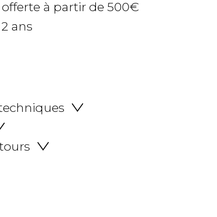
 offerte à partir de 500€
 2 ans
 techniques
etours