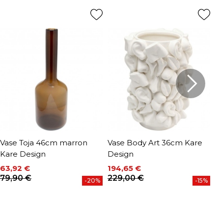
Vase Toja 46cm marron
Vase Body Art 36cm Kare
V
Kare Design
Design
K
63,92 €
194,65 €
9
P
Prix
Prix de base
Prix
Prix de base
79,90 €
229,00 €
-20%
-15%