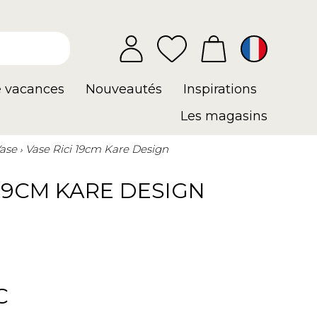
e vacances
Nouveautés
Inspirations
Les magasins
ase
Vase Rici 19cm Kare Design
 19CM KARE DESIGN
C