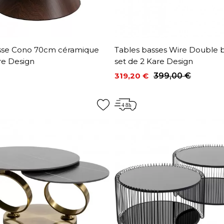
sse Cono 70cm céramique
Tables basses Wire Double b
re Design
set de 2 Kare Design
319,20 €
399,00 €
Prix
Prix de base