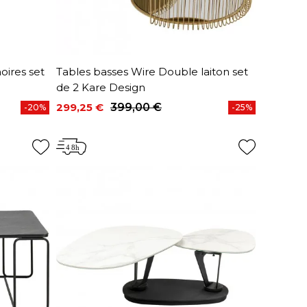
oires set
Tables basses Wire Double laiton set
de 2 Kare Design
299,25 €
399,00 €
-20%
-25%
Prix
Prix de base