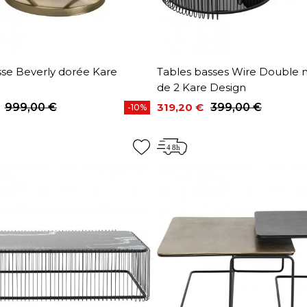
sse Beverly dorée Kare
Tables basses Wire Double n
de 2 Kare Design
999,00 €
319,20 €
399,00 €
-10%
base
Prix
Prix de base