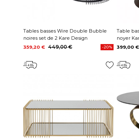
Tables basses Wire Double Bubble
Table ba
noires set de 2 Kare Design
noyer Ka
359,20 €
449,00 €
399,00 €
-20%
Prix
Prix de base
Prix