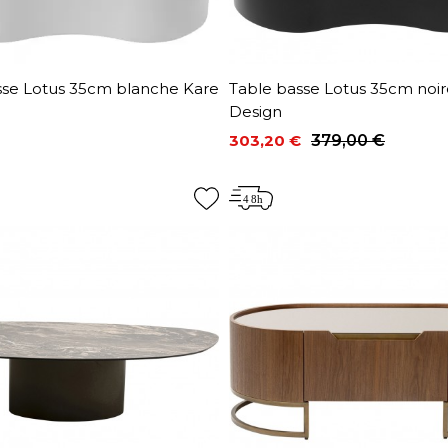
sse Lotus 35cm blanche Kare
Table basse Lotus 35cm noir
Design
303,20 €
379,00 €
Prix
Prix de base