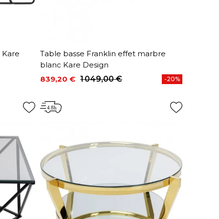
2 Kare
Table basse Franklin effet marbre
blanc Kare Design
839,20 €
1 049,00 €
-20%
Prix
Prix de base