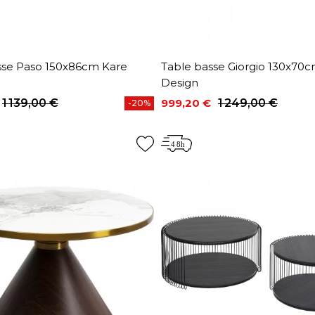
sse Paso 150x86cm Kare
Table basse Giorgio 130x70
Design
1 139,00 €
999,20 €
1 249,00 €
-20%
base
Prix
Prix de base