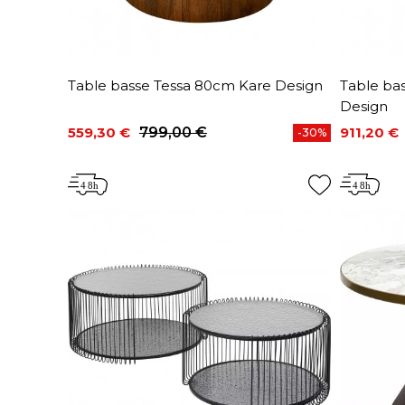
Table basse Tessa 80cm Kare Design
Table ba
Design
559,30 €
799,00 €
911,20 €
-30%
Prix
Prix de base
Prix
Prix de 