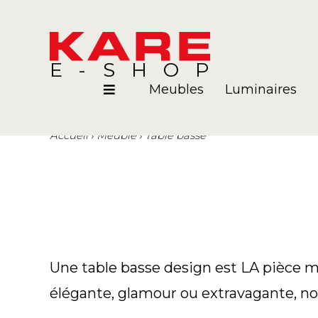
E-SHOP
Meubles
Luminaires
Accueil
Meuble
Table basse
Pièces
Blog
Une table basse design est LA pièce ma
élégante, glamour ou extravagante, nos 