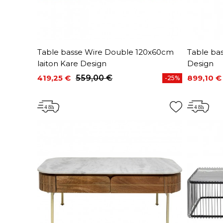
Table basse Wire Double 120x60cm
Table ba
laiton Kare Design
Design
419,25 €
559,00 €
899,10 €
-25%
Prix
Prix de base
Prix
Prix de 