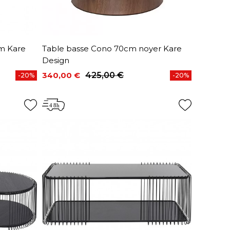
cm Kare
Table basse Cono 70cm noyer Kare
Design
340,00 €
425,00 €
-20%
-20%
Prix
Prix de base