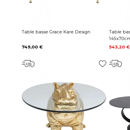
Table basse Grace Kare Design
Table bas
145x70cm
749,00 €
543,20 €
Prix
Prix
Prix de 