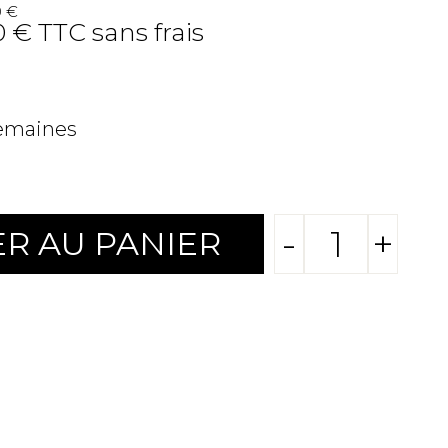
0 €
0 € TTC sans frais
semaines
-
+
R AU PANIER