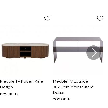
Meuble TV Ruben Kare
Meuble TV Lounge
M
Design
90x37cm bronze Kare
D
Design
879,00 €
7
Prix
P
P
9
289,00 €
Prix