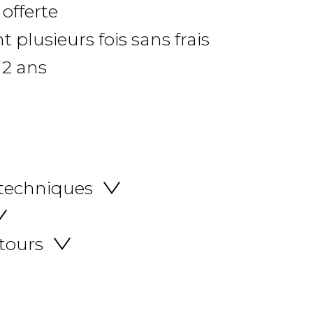
 offerte
 plusieurs fois sans frais
 2 ans
 techniques
etours