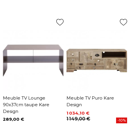
Meuble TV Lounge
Meuble TV Puro Kare
90x37cm taupe Kare
Design
Design
1 034,10 €
Prix
Prix de base
1 149,00 €
289,00 €
-10%
Prix