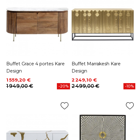
Buffet Grace 4 portes Kare
Buffet Marrakesh Kare
Design
Design
Prix
Prix de base
Prix
Prix de base
1 559,20 €
2 249,10 €
1 949,00 €
2 499,00 €
-20%
-10%