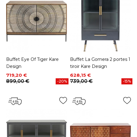
Buffet Eye Of Tiger Kare
Buffet La Gomera 2 portes 1
Design
tiroir Kare Design
Prix
Prix de base
Prix
Prix de base
719,20 €
628,15 €
899,00 €
739,00 €
-20%
-15%