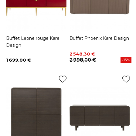
Buffet Leone rouge Kare
Buffet Phoenix Kare Design
Design
Prix
Prix de base
2 548,30 €
1 699,00 €
2 998,00 €
-15%
Prix