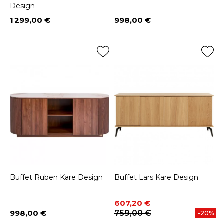
Design
1 299,00 €
998,00 €
Prix
Prix
Buffet Ruben Kare Design
Buffet Lars Kare Design
Prix
Prix de base
607,20 €
998,00 €
759,00 €
-20%
Prix