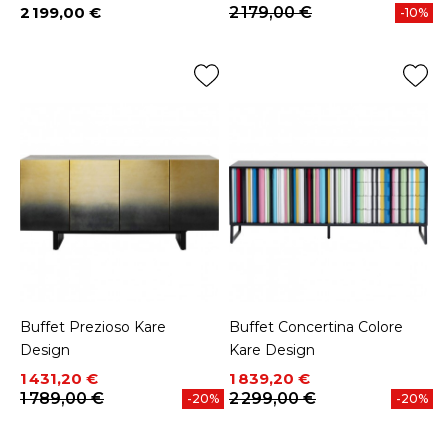
2 199,00 €
2 179,00 €
-10%
Prix
Buffet Prezioso Kare
Buffet Concertina Colore
Design
Kare Design
Prix
Prix de base
Prix
Prix de base
1 431,20 €
1 839,20 €
1 789,00 €
2 299,00 €
-20%
-20%