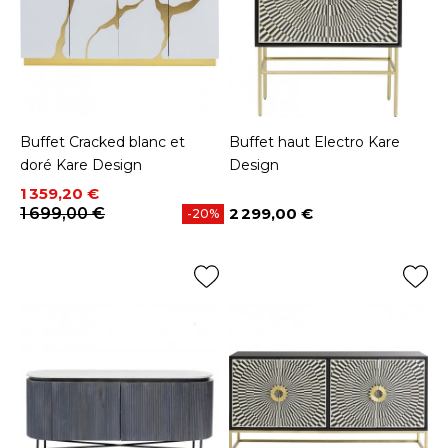
Buffet Cracked blanc et
Buffet haut Electro Kare
doré Kare Design
Design
Prix
Prix de base
1 359,20 €
1 699,00 €
2 299,00 €
-20%
Prix