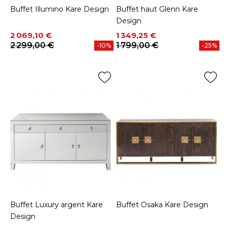
Buffet Illumino Kare Design
Buffet haut Glenn Kare
Design
Prix
Prix de base
Prix
Prix de base
2 069,10 €
1 349,25 €
2 299,00 €
1 799,00 €
-10%
-25%
Buffet Luxury argent Kare
Buffet Osaka Kare Design
Design