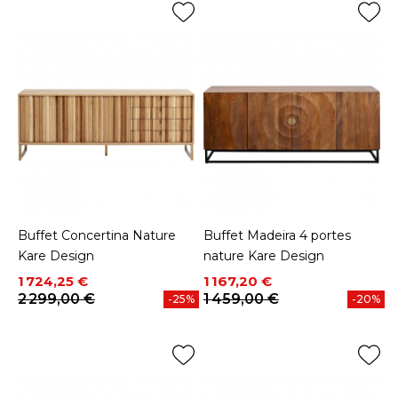
Buffet Concertina Nature
Buffet Madeira 4 portes
Kare Design
nature Kare Design
Prix
Prix de base
Prix
Prix de base
1 724,25 €
1 167,20 €
2 299,00 €
1 459,00 €
-25%
-20%