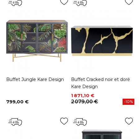
Buffet Jungle Kare Design
Buffet Cracked noir et doré
Kare Design
Prix
Prix de base
1 871,10 €
799,00 €
2 079,00 €
-10%
Prix