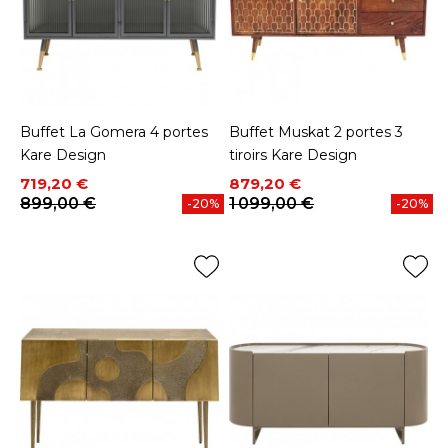
Buffet La Gomera 4 portes
Buffet Muskat 2 portes 3
Kare Design
tiroirs Kare Design
Prix
Prix de base
Prix
Prix de base
719,20 €
879,20 €
899,00 €
1 099,00 €
-20%
-20%