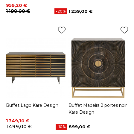
Prix
Prix de base
959,20 €
1 199,00 €
1 259,00 €
-20%
Prix
Buffet Lago Kare Design
Buffet Madeira 2 portes noir
Kare Design
Prix
Prix de base
1 349,10 €
1 499,00 €
899,00 €
-10%
Prix