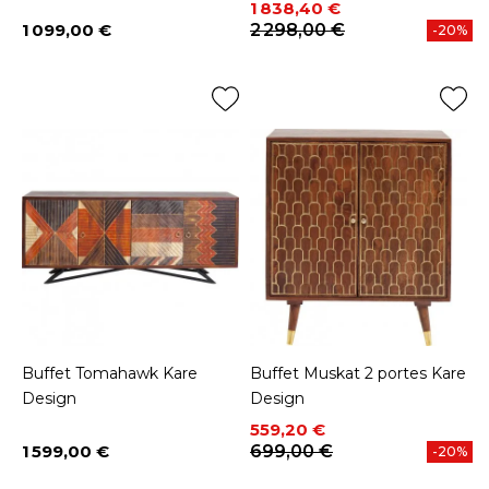
Prix
Prix de base
1 838,40 €
1 099,00 €
2 298,00 €
-20%
Prix
Buffet Tomahawk Kare
Buffet Muskat 2 portes Kare
Design
Design
Prix
Prix de base
559,20 €
1 599,00 €
699,00 €
-20%
Prix