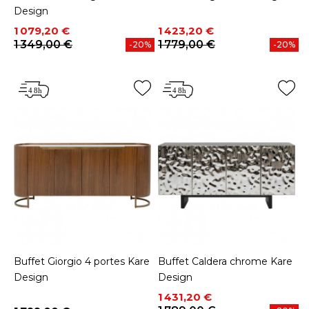
Design
Prix
Prix de base
Prix
Prix de base
1 079,20 €
1 423,20 €
1 349,00 €
1 779,00 €
-20%
-20%
Buffet Giorgio 4 portes Kare
Buffet Caldera chrome Kare
Design
Design
Prix
Prix de base
1 431,20 €