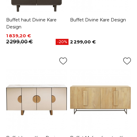
Buffet haut Divine Kare
Buffet Divine Kare Design
Design
Prix
Prix de base
1 839,20 €
2 299,00 €
2 299,00 €
-20%
Prix