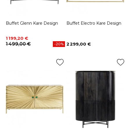
Buffet Glenn Kare Design
Buffet Electro Kare Design
Prix
Prix de base
1 199,20 €
1 499,00 €
2 299,00 €
-20%
Prix