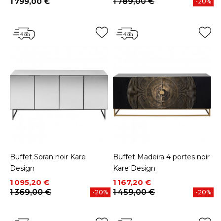
1 799,00 €
1 789,00 €
-20%
Prix
Buffet Soran noir Kare
Buffet Madeira 4 portes noir
Design
Kare Design
Prix
Prix de base
Prix
Prix de base
1 095,20 €
1 167,20 €
1 369,00 €
1 459,00 €
-20%
-20%